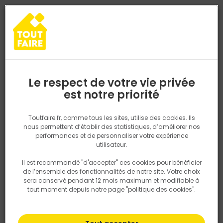
0
0
TROUVEZ VOTRE MAGASIN TOUT FAIRE
Choisir mon magasin
Saisissez votre région pour les informations de stock et de
livraison. Votre emplacement ne sera pas partagé.
Le respect de votre vie privée
Retrouvez les délais et options de
est notre priorité
Accueil
PRODUITS
Quincaillerie, électricité
Fixation & Assembl
livraison ainsi que les disponibiltiés en
magasin
P. ex. Ile de france
Toutfaire.fr, comme tous les sites, utilise des cookies. Ils
nous permettent d’établir des statistiques, d’améliorer nos
performances et de personnaliser votre expérience
Rechercher
utilisateur.
Il est recommandé "d'accepter" ces cookies pour bénéficier
Nous utilisons des cookies pour fournir ce service. En
de l’ensemble des fonctionnalités de notre site. Votre choix
savoir plus sur la façon dont nous utilisons les cookies
sera conservé pendant 12 mois maximum et modifiable à
dans notre politique.
tout moment depuis notre page "politique des cookies".