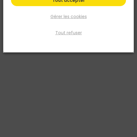
Tout accepter
Gérer les cookies
Tout refuser
FERRO
Portillon LARIO largeur 1 m - Ht 1,75 m - Gris 7016 -
Maille 200 x 50 mm - Fil 4 mm
Réf. 8006637128829
Le portillon LARIO en grillage soudé occultable mesure 1 m de large
et 1,75 m de haut, coloris gris RAL 7016. Sa maille 200 x 50 mm en fil
de 4 mm et ses poteaux carrés assurent une structure rigide et
durable. Prêt à sceller, il se pose facilement avec une serrure