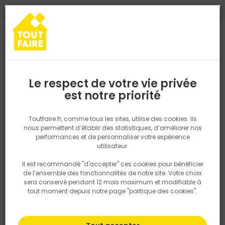
0
0
TROUVEZ VOTRE MAGASIN TOUT FAIRE
Choisir mon magasin
Saisissez votre région pour les informations de stock et de
livraison. Votre emplacement ne sera pas partagé.
Le respect de votre vie privée
Retrouvez les délais et options de
est notre priorité
Accueil
PRODUITS
Aménagement extérieur
Portail, clotûre
P
livraison ainsi que les disponibiltiés en
magasin
P. ex. Ile de france
Toutfaire.fr, comme tous les sites, utilise des cookies. Ils
nous permettent d’établir des statistiques, d’améliorer nos
performances et de personnaliser votre expérience
Rechercher
utilisateur.
Il est recommandé "d'accepter" ces cookies pour bénéficier
Nous utilisons des cookies pour fournir ce service. En
de l’ensemble des fonctionnalités de notre site. Votre choix
savoir plus sur la façon dont nous utilisons les cookies
sera conservé pendant 12 mois maximum et modifiable à
dans notre politique.
tout moment depuis notre page "politique des cookies".