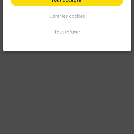
Tout accepter
Gérer les cookies
Tout refuser
VELUX
Raccord VELUX EDL MK04 gris pour couverture
plate 78x98
Réf. 5702326243288
Le raccord VELUX EDL MK04 gris est conçu pour assurer l'étanchéité
périphérique d'une fenêtre de toit VELUX 78 x 98 cm posée sur
couverture plate. Adapté aux matériaux de faible épaisseur,
notamment ardoises et couvertures plates jusqu'à 8 mm, il dirige