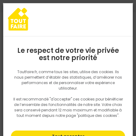
0
0
TROUVEZ VOTRE MAGASIN TOUT FAIRE
Choisir mon magasin
Saisissez votre région pour les informations de stock et de
livraison. Votre emplacement ne sera pas partagé.
Le respect de votre vie privée
Retrouvez les délais et options de
est notre priorité
Accueil
PRODUITS
Fenêtre, porte, menuiserie
Extérieur
Raccor
livraison ainsi que les disponibiltiés en
magasin
P. ex. Ile de france
Toutfaire.fr, comme tous les sites, utilise des cookies. Ils
nous permettent d’établir des statistiques, d’améliorer nos
performances et de personnaliser votre expérience
Rechercher
utilisateur.
Il est recommandé "d'accepter" ces cookies pour bénéficier
Nous utilisons des cookies pour fournir ce service. En
de l’ensemble des fonctionnalités de notre site. Votre choix
savoir plus sur la façon dont nous utilisons les cookies
sera conservé pendant 12 mois maximum et modifiable à
dans notre politique.
tout moment depuis notre page "politique des cookies".