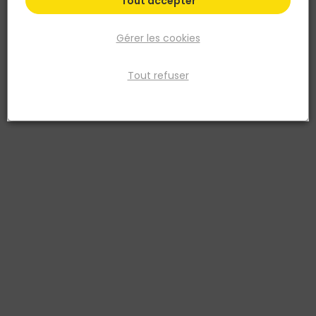
Tout accepter
Gérer les cookies
Tout refuser
NORAIL
Rondelle plate moyenne Acier zingué Ø4x10 Blister
de 20
Réf. 3154550070116
RONDELLE PLATE MOYENNE Ø4 ACIER ZINGUE BLISTER X20. Classe 4.8
Voir plus
Fiche produit
Prix
TTC