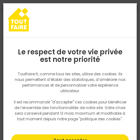
0
0
TROUVEZ VOTRE MAGASIN TOUT FAIRE
Choisir mon magasin
Saisissez votre région pour les informations de stock et de
livraison. Votre emplacement ne sera pas partagé.
Le respect de votre vie privée
Retrouvez les délais et options de
est notre priorité
Accueil
PRODUITS
Quincaillerie, électricité
Fixation & Assembl
livraison ainsi que les disponibiltiés en
magasin
P. ex. Ile de france
Toutfaire.fr, comme tous les sites, utilise des cookies. Ils
nous permettent d’établir des statistiques, d’améliorer nos
performances et de personnaliser votre expérience
Rechercher
utilisateur.
Il est recommandé "d'accepter" ces cookies pour bénéficier
Nous utilisons des cookies pour fournir ce service. En
de l’ensemble des fonctionnalités de notre site. Votre choix
savoir plus sur la façon dont nous utilisons les cookies
sera conservé pendant 12 mois maximum et modifiable à
dans notre politique.
tout moment depuis notre page "politique des cookies".