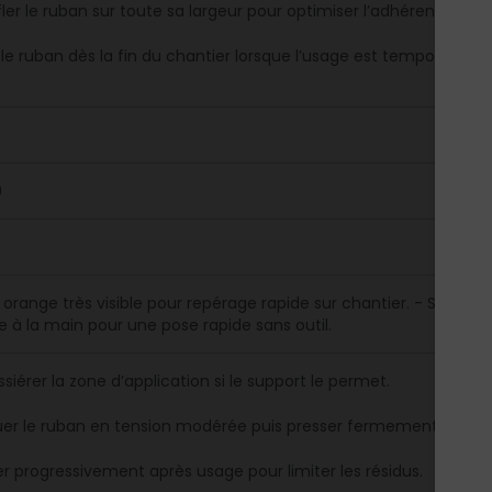
ler le ruban sur toute sa largeur pour optimiser l’adhérence.
 le ruban dès la fin du chantier lorsque l’usage est temporaire.
0
 orange très visible pour repérage rapide sur chantier. - Suppor
e à la main pour une pose rapide sans outil.
iérer la zone d’application si le support le permet.
uer le ruban en tension modérée puis presser fermement.
er progressivement après usage pour limiter les résidus.