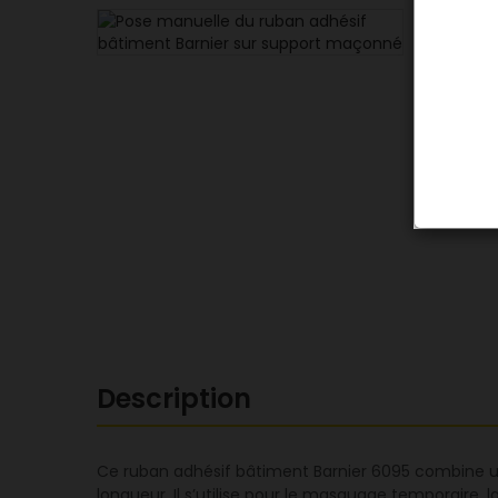
Description
Ce ruban adhésif bâtiment Barnier 6095 combine u
longueur. Il s’utilise pour le masquage temporaire, 