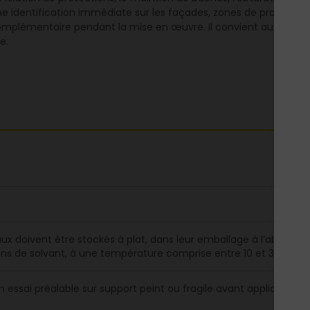
e identification immédiate sur les façades, zones de projection
e complémentaire pendant la mise en œuvre. Il convient aux interve
e.
ux doivent être stockés à plat, dans leur emballage à l’abri des p
s de solvant, à une température comprise entre 10 et 30ºC.
n essai préalable sur support peint ou fragile avant application 