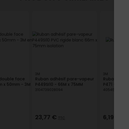
3M
3M
double face
Ruban adhésif pare-vapeur
Ruban Adhés
5m x 50mm - 3M
P449SI10 - 66M x 75MM
P471 - Oran
3104739028094
40545966499
23,77 €
6,19 €
TTC
TTC