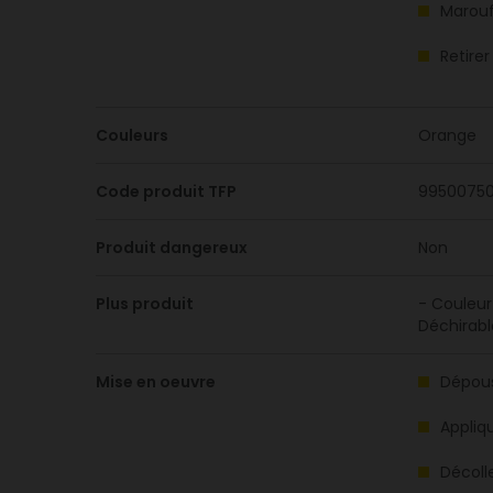
Marouf
Retirer
Couleurs
Orange
Code produit TFP
9950075
Produit dangereux
Non
Plus produit
- Couleur
Déchirabl
Mise en oeuvre
Dépouss
Appliq
Décoll