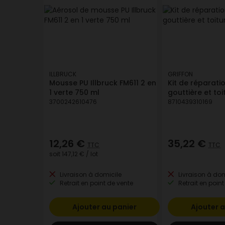
ILLBRUCK
GRIFFON
Mousse PU Illbruck FM611 2 en
Kit de réparati
1 verte 750 ml
gouttière et toi
3700242610476
8710439310169
12,26 €
35,22 €
TTC
TTC
soit
147,12 €
/ lot
Livraison à domicile
Livraison à dom
Retrait en point de vente
Retrait en point
Ajouter au panier
Ajouter a