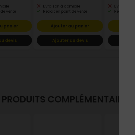
icile
Livraison à domicile
Livraison à
 de vente
Retrait en point de vente
Retrait en p
u panier
Ajouter au panier
Ajout
au devis
Ajouter au devis
Ajout
PRODUITS COMPLÉMENTAIRES