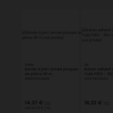
SEMIN
3M
Bande à joint armée plaques
Ruban adhésif 
de plâtre 30 m
Toilé P353 - 2
3585501002465
3104739028254
14,37 €
16,32 €
TTC
TTC
soit
143,70 €
/ lot