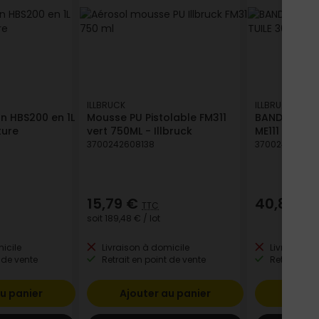
ILLBRUCK
ILLBRUCK
on HBS200 en 1L
Mousse PU Pistolable FM311
BANDE ETANC
ture
vert 750ML - Illbruck
ME111 TUILE 
3700242608138
370024261097
15,79 €
40,83 €
TTC
soit
189,48 €
/ lot
icile
Livraison à domicile
Livraison à
 de vente
Retrait en point de vente
Retrait en p
u panier
Ajouter au panier
Ajout