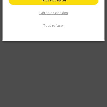
Tout accepter
Gérer les cookies
Tout refuser
TALIAPLAST
Seau TALIAGOM renforcé à ergots avec poignée
rouge et anse 5,3MM - Noir - 13L
Réf. 3375553201073
Seau de chantier TALIAGOM de 13 litres en caoutchouc synthétique
(EPDM) noir. Renforcé à ergots, il résiste aux chocs et à la
déformation. Anse de 5,3 mm fixée par bouterollage et poignée
rouge pour une prise en main sûre. Graduation moulée dans la
masse et fond nervuré pour faciliter la prise.
Voir plus