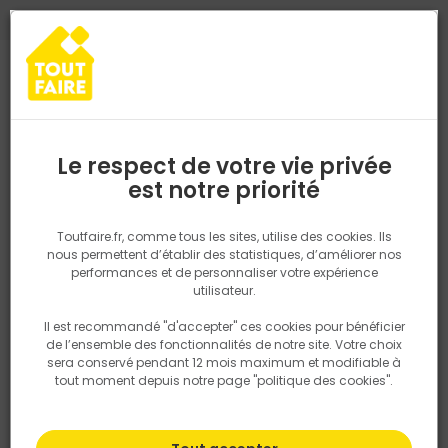
0
0
TROUVEZ VOTRE MAGASIN TOUT FAIRE
Choisir mon magasin
Saisissez votre région pour les informations de stock et de
livraison. Votre emplacement ne sera pas partagé.
Le respect de votre vie privée
Retrouvez les délais et options de
est notre priorité
Accueil
PRODUITS
Outillage & équipement
Outillage à main
livraison ainsi que les disponibiltiés en
magasin
P. ex. Ile de france
Toutfaire.fr, comme tous les sites, utilise des cookies. Ils
nous permettent d’établir des statistiques, d’améliorer nos
performances et de personnaliser votre expérience
Rechercher
utilisateur.
Il est recommandé "d'accepter" ces cookies pour bénéficier
Nous utilisons des cookies pour fournir ce service. En
de l’ensemble des fonctionnalités de notre site. Votre choix
savoir plus sur la façon dont nous utilisons les cookies
sera conservé pendant 12 mois maximum et modifiable à
dans notre politique.
tout moment depuis notre page "politique des cookies".