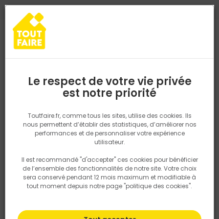
0
0
TROUVEZ VOTRE MAGASIN TOUT FAIRE
Choisir mon magasin
Saisissez votre région pour les informations de stock et de
livraison. Votre emplacement ne sera pas partagé.
Le respect de votre vie privée
Retrouvez les délais et options de
est notre priorité
Accueil
PRODUITS
Quincaillerie, électricité
Fixation & Assembl
livraison ainsi que les disponibiltiés en
magasin
P. ex. Ile de france
Toutfaire.fr, comme tous les sites, utilise des cookies. Ils
nous permettent d’établir des statistiques, d’améliorer nos
performances et de personnaliser votre expérience
Rechercher
utilisateur.
Il est recommandé "d'accepter" ces cookies pour bénéficier
Nous utilisons des cookies pour fournir ce service. En
de l’ensemble des fonctionnalités de notre site. Votre choix
savoir plus sur la façon dont nous utilisons les cookies
sera conservé pendant 12 mois maximum et modifiable à
dans notre politique.
tout moment depuis notre page "politique des cookies".