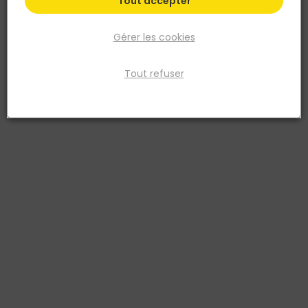
Tout accepter
Gérer les cookies
Tout refuser
NORAIL
Piton à vis Acier zingué 5x50 Blister de 3
Réf. 3154550130322
PITON A VIS
Voir plus
Fiche produit
Prix
TTC