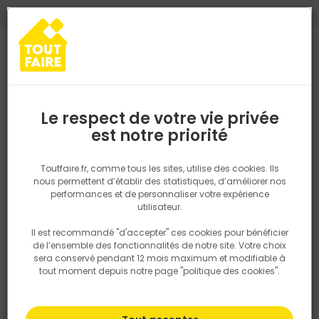
0
0
TROUVEZ VOTRE MAGASIN TOUT FAIRE
Choisir mon magasin
Saisissez votre région pour les informations de stock et de
livraison. Votre emplacement ne sera pas partagé.
Le respect de votre vie privée
Retrouvez les délais et options de
est notre priorité
Accueil
PRODUITS
Outillage & équipement
Outillage à main
livraison ainsi que les disponibiltiés en
magasin
P. ex. Ile de france
Toutfaire.fr, comme tous les sites, utilise des cookies. Ils
nous permettent d’établir des statistiques, d’améliorer nos
performances et de personnaliser votre expérience
Rechercher
utilisateur.
Il est recommandé "d'accepter" ces cookies pour bénéficier
Nous utilisons des cookies pour fournir ce service. En
de l’ensemble des fonctionnalités de notre site. Votre choix
savoir plus sur la façon dont nous utilisons les cookies
sera conservé pendant 12 mois maximum et modifiable à
dans notre politique.
tout moment depuis notre page "politique des cookies".