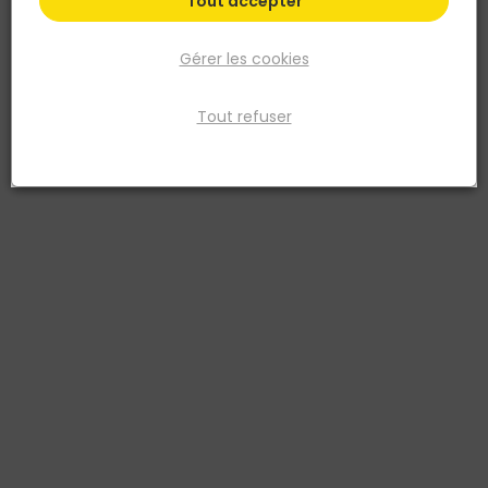
Tout accepter
Gérer les cookies
Tout refuser
STANLEY
Serre-joint hybride FATMAX - 450mm
Réf. 3253560830076
Ce serre-joint 450MM incarne la fusion idéale entre force, rapidité
et facilité d'utilisation. Combinant la puissance d'un modèle à vis
avec la praticité d'un serre-joint à une main, il offre une force de
serrage initiale de 136 kg avec la poignée à gâchette et 374 kg
avec la poignée à vis (pouvant être amplifiée avec une clé). Doté