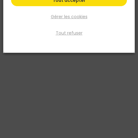
Tout accepter
Gérer les cookies
Tout refuser
EGGER
Stratifié NATURE SENS Aqua 24h - 193 x 1292MM
ép.8MM - EL2428 Chêne Predaia naturel
Réf. 9007022592996
Le sol stratifié Nature Sense Aqua 24h EL2428 – Chêne Predaia
naturel combine élégance naturelle et performance technique.
Avec ses dimensions de 193 x 1292 mm et son épaisseur de 8 mm,
il offre un rendu authentique renforcé par ses 4 chanfreins. Son