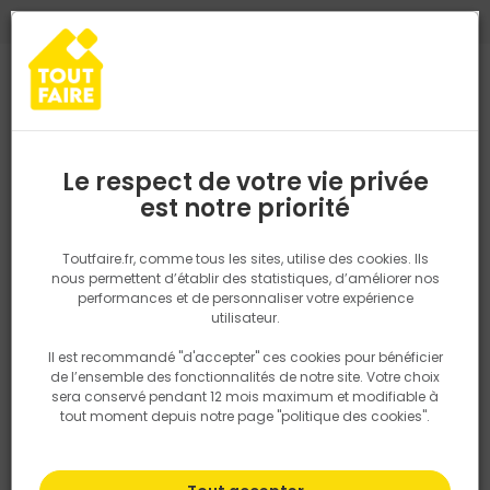
0
0
TROUVEZ VOTRE MAGASIN TOUT FAIRE
Choisir mon magasin
Saisissez votre région pour les informations de stock et de
livraison. Votre emplacement ne sera pas partagé.
Le respect de votre vie privée
Retrouvez les délais et options de
est notre priorité
Accueil
PRODUITS
Revêtement sol et mur, finition
Parquet, lam
livraison ainsi que les disponibiltiés en
magasin
P. ex. Ile de france
Toutfaire.fr, comme tous les sites, utilise des cookies. Ils
nous permettent d’établir des statistiques, d’améliorer nos
performances et de personnaliser votre expérience
Rechercher
utilisateur.
Il est recommandé "d'accepter" ces cookies pour bénéficier
Nous utilisons des cookies pour fournir ce service. En
de l’ensemble des fonctionnalités de notre site. Votre choix
savoir plus sur la façon dont nous utilisons les cookies
sera conservé pendant 12 mois maximum et modifiable à
dans notre politique.
tout moment depuis notre page "politique des cookies".