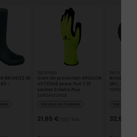
DELTA PLUS
DELTA PLUS
ité BRONZE2 S5
Gant de protection APOLLON
Botte de sé
.43 –
VV733G6 jaune fluo T.10
SRC - Kaki /N
sachet 6 Delta Plus
32952492590
3295249222628
dèles
Voir plus de modèles
Voir plus de
21,65 €
32,96 €
TTC
/ Sac
T