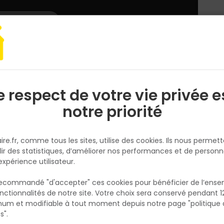
L'enseigne
Nous rejoindre
Services
DEMANDER
CATALOGUES
UN
DEVIS/PRIX
TRADEMARK CAMO T.M
e respect de votre vie privée e
S
l
notre priorité
CATERPILLAR
SWEAT TRADEMARK CAMO T.M
ire.fr, comme tous les sites, utilise des cookies. Ils nous permet
Réf. 882600749448
lir des statistiques, d’améliorer nos performances et de personn
expérience utilisateur.
SWEAT TRADEMARK CAMO
 recommandé "d'accepter" ces cookies pour bénéficier de l’ens
Voir plus
nctionnalités de notre site. Votre choix sera conservé pendant 1
N
Existe aussi en :
p
um et modifiable à tout moment depuis notre page "politique 
p
s".