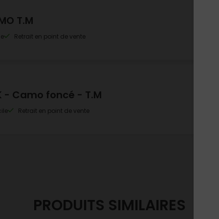
MO T.M
le
Retrait en point de vente
 - Camo foncé - T.M
ile
Retrait en point de vente
PRODUITS SIMILAIRES