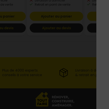
icile
Livraison à domicile
Livraison à
 de vente
Retrait en point de vente
Retrait en p
u panier
Ajouter au panier
Ajout
au devis
Ajouter au devis
Ajout
Plus de 4000 experts
Livraison à domicil
conseils à votre service
& retrait en point d