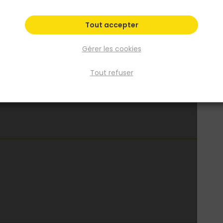
L
M
XL
XXL
Tout accepter
Fiche produit
Gérer les cookies
Tout refuser