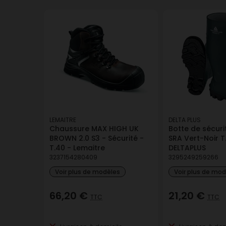
LEMAITRE
DELTA PLUS
Chaussure MAX HIGH UK
Botte de sécur
BROWN 2.0 S3 - Sécurité -
SRA Vert-Noir T
T.40 - Lemaitre
DELTAPLUS
3237154280409
3295249259266
Voir plus de modèles
Voir plus de mo
66,20 €
21,20 €
TTC
TTC