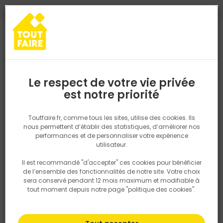
0
0
TROUVEZ VOTRE MAGASIN TOUT FAIRE
Choisir mon magasin
Saisissez votre région pour les informations de stock et de
livraison. Votre emplacement ne sera pas partagé.
Le respect de votre vie privée
Retrouvez les délais et options de
est notre priorité
Accueil
PRODUITS
Outillage & équipement
Outillage à main
livraison ainsi que les disponibiltiés en
magasin
P. ex. Ile de france
Toutfaire.fr, comme tous les sites, utilise des cookies. Ils
nous permettent d’établir des statistiques, d’améliorer nos
performances et de personnaliser votre expérience
Rechercher
utilisateur.
Il est recommandé "d'accepter" ces cookies pour bénéficier
Nous utilisons des cookies pour fournir ce service. En
de l’ensemble des fonctionnalités de notre site. Votre choix
savoir plus sur la façon dont nous utilisons les cookies
sera conservé pendant 12 mois maximum et modifiable à
dans notre politique.
tout moment depuis notre page "politique des cookies".