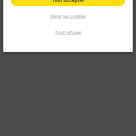
Tout accepter
Gérer les cookies
Tout refuser
DIMOS
Tracette à zinc Inox
Réf. 3660506014429
La tracette à zinc inox se distingue par sa grande résistance,
assurant une durabilité exceptionnelle. Elle offre également une
précision inégalée lors du tracé. Malgré sa robustesse, elle reste
légère et facile à transporter pour une utilisation pratique.
Voir plus
Fiche produit
Fiche Technique