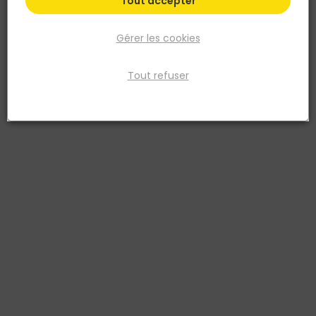
Tout accepter
Gérer les cookies
Tout refuser
BELLOTA
Trépan diamant M14 - Ø8mm
Réf. 8414299649987
Couronne diamantée pour coupe sèche avec serrage M14 pour
une utilisation radiale, coupe rapide et nette sur les carreaux en
porcelaine. Elle ne vous laissera pas tomber, un rendement
optimisé et une longue durée de vie des carreaux de porcelaine.
Vous ne perdrez pas de temps, une coupe rapide et nette avec la