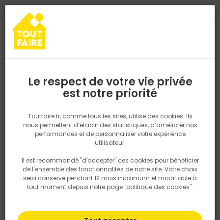
0
0
TROUVEZ VOTRE MAGASIN TOUT FAIRE
Choisir mon magasin
Saisissez votre région pour les informations de stock et de
livraison. Votre emplacement ne sera pas partagé.
Retrouvez les délais et options de
Le respect de votre vie privée
livraison ainsi que les disponibiltiés en
est notre priorité
Accueil
PRODUITS
Outillage & équipement
Outillage électropor
magasin
P. ex. Ile de france
Toutfaire.fr, comme tous les sites, utilise des cookies. Ils
nous permettent d’établir des statistiques, d’améliorer nos
performances et de personnaliser votre expérience
Rechercher
utilisateur.
Il est recommandé "d'accepter" ces cookies pour bénéficier
Nous utilisons des cookies pour fournir ce service. En
de l’ensemble des fonctionnalités de notre site. Votre choix
savoir plus sur la façon dont nous utilisons les cookies
sera conservé pendant 12 mois maximum et modifiable à
dans notre politique.
tout moment depuis notre page "politique des cookies".