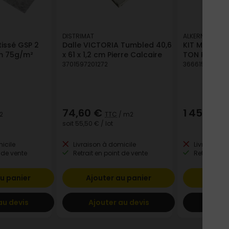
DISTRIMAT
ALKERN
tissé GSP 2
Dalle VICTORIA Tumbled 40,6
KIT MARGELL
m 75g/m²
x 61 x 1,2 cm Pierre Calcaire
TON PIERRE
3701597201272
366615634189
74,60 €
1 458,95
2
TTC
/ m2
soit
55,50 €
/ lot
icile
Livraison à domicile
Livraison à
 de vente
Retrait en point de vente
Retrait en p
u panier
Ajouter au panier
Ajout
au devis
Ajouter au devis
Ajout