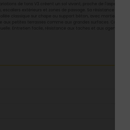
iations de tons V3 créent un sol vivant, proche de l'aspect pierr
s, escaliers extérieurs et zones de passage. Sa résistance au gel (
ollée classique sur chape ou support béton, avec mortier-colle 
te aux petites terrasses comme aux grandes surfaces. Compatib
isuelle. Entretien facile, résistance aux taches et aux agents ch