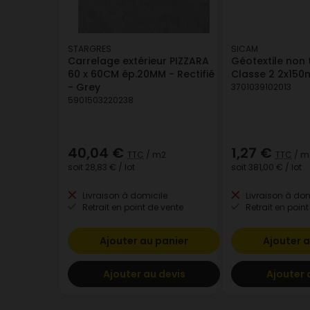
STARGRES
SICAM
Carrelage extérieur PIZZARA
Géotextile non 
60 x 60CM ép.20MM - Rectifié
Classe 2 2x150
- Grey
3701039102013
5901503220238
40,04 €
1,27 €
TTC
/ m2
TTC
/ m
soit
28,83 €
/ lot
soit
381,00 €
/ lot
Livraison à domicile
Livraison à dom
Retrait en point de vente
Retrait en point
Ajouter au panier
Ajouter a
Ajouter au devis
Ajouter 