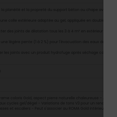
er la planéité et la propreté du support béton ou chape avant la 
er une colle extérieure adaptée au gel, appliquée en double encol
er des joints de dilatation tous les 3 à 4 m² en extérieur
r une légère pente (1 à 2 %) pour l'évacuation des eaux de pluie
er les joints avec un produit hydrofuge après séchage complet
0
rame coloris Gold, aspect pierre naturelle chaleureuse - Antidéra
 aux cycles gel/dégel - Variations de tons V3 pour un rendu nat
rasses et escaliers - Peut s'associer au ROMA Gold intérieur pour 