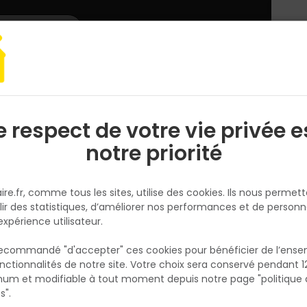
L'enseigne
Nous rejoindre
Services
DEMANDER
CATALOGUES
UN
DEVIS/PRIX
ge sol extérieur ROMA 31x62cm 7,4mm - Gold
e respect de votre vie privée e
S
l
notre priorité
CERAMICHE SERRA
Carrelage sol extérieur ROMA
ire.fr, comme tous les sites, utilise des cookies. Ils nous permet
31x62cm 7,4mm - Gold
lir des statistiques, d’améliorer nos performances et de personn
Réf. 8013259003342
expérience utilisateur.
Carrelage sol extérieur ROMA 31x62cm épais
 recommandé "d'accepter" ces cookies pour bénéficier de l’ens
7,4mm, coloris Gold. Grès cérame aux tonal
nctionnalités de notre site. Votre choix sera conservé pendant 1
N
dorées et beiges, antidérapant R10 C, ingélif.
p
um et modifiable à tout moment depuis notre page "politique 
p
Variations de tons V3 pour un rendu naturel
s".
proche de la pierre. Pose collée sur chape o