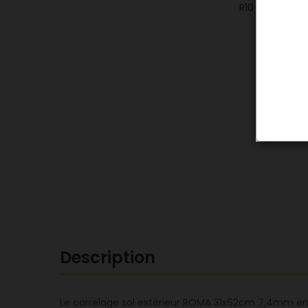
Description
Le carrelage sol extérieur ROMA 31x62cm 7,4mm en 