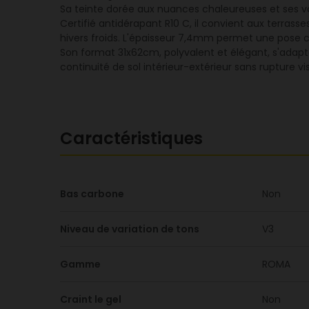
Sa teinte dorée aux nuances chaleureuses et ses var
Certifié antidérapant R10 C, il convient aux terrasse
hivers froids. L'épaisseur 7,4mm permet une pose c
Son format 31x62cm, polyvalent et élégant, s'adap
continuité de sol intérieur-extérieur sans rupture v
Caractéristiques
Bas carbone
Non
Niveau de variation de tons
V3
Gamme
ROMA
Craint le gel
Non