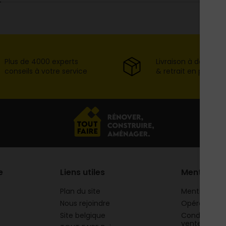
Plus de 4000 experts
Livraison à domicil
conseils à votre service
& retrait en point d
e
Liens utiles
Mentions
Plan du site
Mentions lég
Nous rejoindre
Opération 
Site belgique
Conditions g
vente