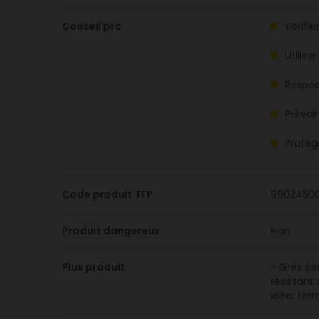
Conseil pro
Vérifi
Utilis
Respect
Prévoi
Protég
Code produit TFP
9902450
Produit dangereux
Non
Plus produit
- Grès cé
résistant
idéal ter