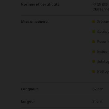
Normes et certificats
NF EN ISO
Classeme
Mise en oeuvre
Prépare
Appliq
Poser 
Insérer
Jointo
Nettoy
Longueur
62 cm
Largeur
31 cm