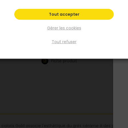
support béton. Idéal pour terrasses, escalier
extérieurs et zones de passage ensoleillées.
Tout accepter
Format 31x62cm adaptable en petite ou gr
surface. Également compatible avec le car
Gérer les cookies
ROMA intérieur Gold pour une continuité int
extérieur homogène.
Tout refuser
Voir plus
Fiche produit
coloris Gold associe l'esthétique du grès cérame à des perfor