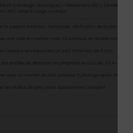
 10545 (carrelage céramique) - Classement R10 C (antidérapance
nt UPEC adapté usage extérieur
r le support extérieur : nettoyage, vérification de la planéité et 
uer une colle en mortier-colle C2 extérieur en double encollage 
les carreaux en respectant un joint minimum de 3 mm
 des profilés de dilatation en périphérie et tous les 3 à 4 m²
yer avec un mortier de joint extérieur hydrofuge après 24h de s
er les résidus de joint avant durcissement complet