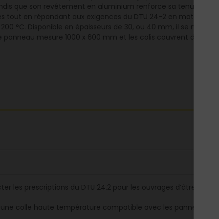
andis que son revêtement en aluminium renforce sa tenue thermi
ges tout en répondant aux exigences du DTU 24-2 en matière d’ât
 200 °C. Disponible en épaisseurs de 30, ou 40 mm, il se met e
nneau mesure 1000 x 600 mm et les colis couvrent de 4,80 à 6 
ter les prescriptions du DTU 24.2 pour les ouvrages d’âtrerie
er une colle haute température compatible avec les panneaux F