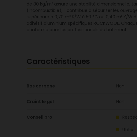
de 80 kg/m³ assure une stabilité dimensionnelle, t
(incombustible), il contribue à sécuriser les ouvra
supérieure à 0,70 m².K/W à 50 °C ou 0,40 m².K/W à
adhésif aluminium spécifiques ROCKWOOL. Chaque pa
conforme pour les professionnels du bâtiment.
Caractéristiques
Bas carbone
Non
Craint le gel
Non
Conseil pro
Respec
Utilis