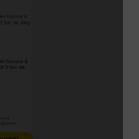
en flocons à
CK 2 Sac de
t
icile
 de vente
u panier