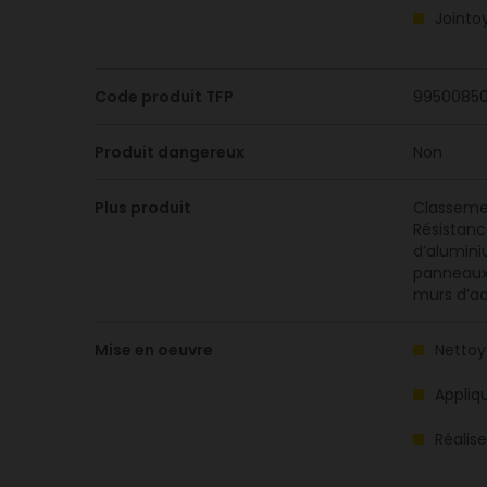
Jointo
Code produit TFP
9950085
Produit dangereux
Non
Plus produit
Classemen
Résistanc
d’alumini
panneaux 
murs d’a
Mise en oeuvre
Nettoye
Appliq
Réalise