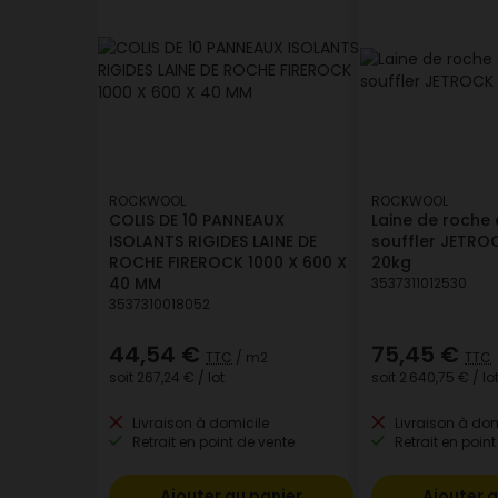
ROCKWOOL
ROCKWOOL
COLIS DE 10 PANNEAUX
Laine de roche 
ISOLANTS RIGIDES LAINE DE
souffler JETRO
ROCHE FIREROCK 1000 X 600 X
20kg
40 MM
3537311012530
3537310018052
44,54 €
75,45 €
TTC
/ m2
TTC
soit
267,24 €
/ lot
soit
2 640,75 €
/ lo
Livraison à domicile
Livraison à dom
Retrait en point de vente
Retrait en point
Ajouter au panier
Ajouter a