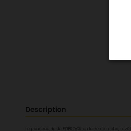
Description
Le panneau rigide FIREROCK en laine de roche, revê