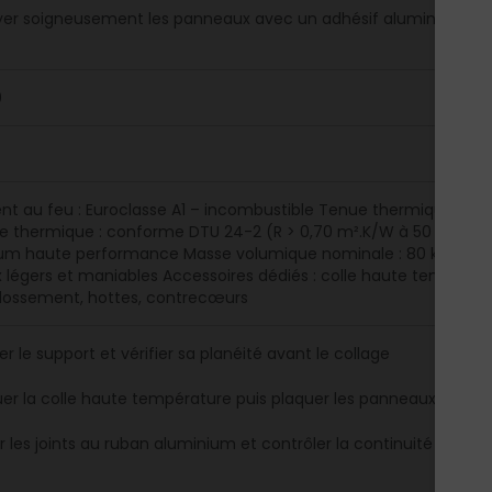
yer soigneusement les panneaux avec un adhésif aluminium a
0
t au feu : Euroclasse A1 – incombustible Tenue thermique : jus
e thermique : conforme DTU 24-2 (R > 0,70 m².K/W à 50 °C ou R
um haute performance Masse volumique nominale : 80 kg/m³ Fo
légers et maniables Accessoires dédiés : colle haute températ
dossement, hottes, contrecœurs
r le support et vérifier sa planéité avant le collage
uer la colle haute température puis plaquer les panneaux contre
r les joints au ruban aluminium et contrôler la continuité de la 