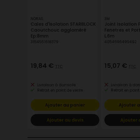
NORAIL
3M
Cales d'isolation STARBLOCK
Joint Isolation
Caoutchouc aggloméré
Fenetres et Por
Ep:8mm
L.6m
3154551618379
4054596499492
19,84 €
15,07 €
TTC
TTC
Livraison à domicile
Livraison à dom
Retrait en point de vente
Retrait en point
Ajouter au panier
Ajouter a
Ajouter au devis
Ajouter 