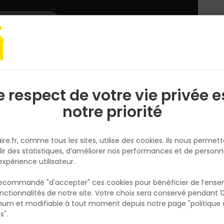
L'enseigne
Nous rejoindre
Services
DEMANDER
CATALOGUES
UN
DEVIS/PRIX
NNEAUX ISOLANTS RIGIDES EN LAINE DE ROCHE FIREROCK 1000 X 600 X 30 MM
e respect de votre vie privée e
S
l
notre priorité
ROCKWOOL
COLIS DE 10 PANNEAUX ISOLANT
ire.fr, comme tous les sites, utilise des cookies. Ils nous permet
RIGIDES EN LAINE DE ROCHE
lir des statistiques, d’améliorer nos performances et de personn
FIREROCK 1000 X 600 X 30 MM
expérience utilisateur.
Réf. 3537310017994
 recommandé "d'accepter" ces cookies pour bénéficier de l’ens
Le panneau rigide FIREROCK 1000 x 600 x 3
nctionnalités de notre site. Votre choix sera conservé pendant 1
N
en laine de roche mono densité est revêtu 
p
um et modifiable à tout moment depuis notre page "politique 
p
feuille d’aluminium pour la protection des 
s".