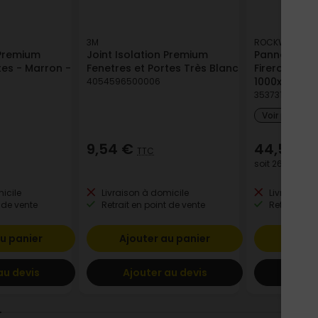
3M
ROCKWOOL
 Premium
Joint Isolation Premium
Panneau lai
tes - Marron -
Fenetres et Portes Très Blanc
Firerock R
1000x600 é
4054596500006
353731001804
Voir plus de
9,54 €
44,54 €
TTC
soit
267,24 €
/ 
icile
Livraison à domicile
Livraison à
 de vente
Retrait en point de vente
Retrait en p
u panier
Ajouter au panier
Ajout
au devis
Ajouter au devis
Ajout