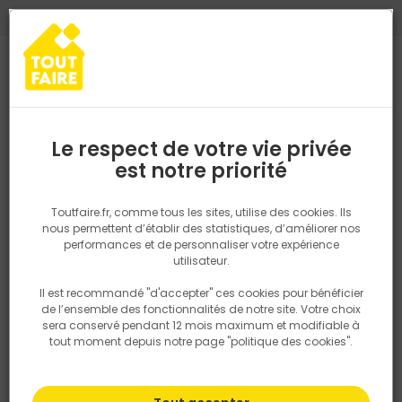
0
0
TROUVEZ VOTRE MAGASIN TOUT FAIRE
Choisir mon magasin
Saisissez votre région pour les informations de stock et de
livraison. Votre emplacement ne sera pas partagé.
Le respect de votre vie privée
Retrouvez les délais et options de
est notre priorité
Accueil
PRODUITS
Revêtement sol et mur, finition
Droguerie
livraison ainsi que les disponibiltiés en
magasin
P. ex. Ile de france
Toutfaire.fr, comme tous les sites, utilise des cookies. Ils
nous permettent d’établir des statistiques, d’améliorer nos
performances et de personnaliser votre expérience
Rechercher
utilisateur.
Il est recommandé "d'accepter" ces cookies pour bénéficier
Nous utilisons des cookies pour fournir ce service. En
de l’ensemble des fonctionnalités de notre site. Votre choix
savoir plus sur la façon dont nous utilisons les cookies
sera conservé pendant 12 mois maximum et modifiable à
dans notre politique.
tout moment depuis notre page "politique des cookies".