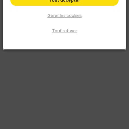
Tout accepter
Gérer les cookies
Tout refuser
SEMIN
Bande à joint grillagée pour plaque de plâtre -
long. 153m x larg. 50mm
Réf. 3585501002564
Bande Grillagée à joint pour plaque de plâtre - Rouleau de 50mm
x 153m - SEMIN est une bande à joint grillagée auto-adhésive
SEMIN pour plaques de plâtre. Le rouleau 50 mm x 153 m permet de
traiter les jonctions entre plaques avant application de l’enduit. Sa