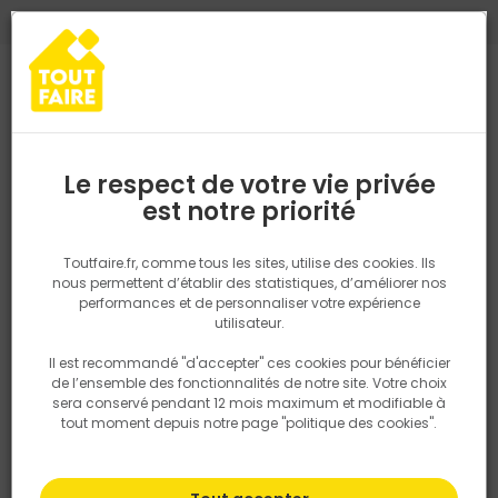
0
0
TROUVEZ VOTRE MAGASIN TOUT FAIRE
Choisir mon magasin
Saisissez votre région pour les informations de stock et de
livraison. Votre emplacement ne sera pas partagé.
Le respect de votre vie privée
Retrouvez les délais et options de
est notre priorité
Accueil
PRODUITS
Isolation, Cloison
Isolation sol et mur
Ad
livraison ainsi que les disponibiltiés en
magasin
P. ex. Ile de france
Toutfaire.fr, comme tous les sites, utilise des cookies. Ils
nous permettent d’établir des statistiques, d’améliorer nos
performances et de personnaliser votre expérience
Rechercher
utilisateur.
Il est recommandé "d'accepter" ces cookies pour bénéficier
Nous utilisons des cookies pour fournir ce service. En
de l’ensemble des fonctionnalités de notre site. Votre choix
savoir plus sur la façon dont nous utilisons les cookies
sera conservé pendant 12 mois maximum et modifiable à
dans notre politique.
tout moment depuis notre page "politique des cookies".