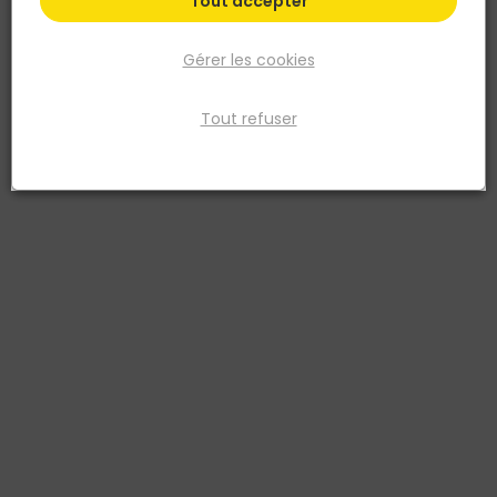
Tout accepter
Gérer les cookies
Tout refuser
STANLEY
Couteau d'électricien à 2 lames avec manche
bois
Réf. 3253560626877
Lame en acier au carbone offrant une grande résistance – dureté
de 60 HRC. Manche en bois de 100 mm confortable. Lame de type
serpette pour dénuder (70 mm) et lame droite pour couper ou
effiler (70 mm) avec 3 positions possibles (fermé. 90°. 180°)