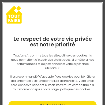
0
0
TROUVEZ VOTRE MAGASIN TOUT FAIRE
Choisir mon magasin
Saisissez votre région pour les informations de stock et de
livraison. Votre emplacement ne sera pas partagé.
Le respect de votre vie privée
Retrouvez les délais et options de
est notre priorité
Accueil
PRODUITS
Outillage & équipement
Outillage à main
livraison ainsi que les disponibiltiés en
magasin
P. ex. Ile de france
Toutfaire.fr, comme tous les sites, utilise des cookies. Ils
nous permettent d’établir des statistiques, d’améliorer nos
performances et de personnaliser votre expérience
Rechercher
utilisateur.
Il est recommandé "d'accepter" ces cookies pour bénéficier
Nous utilisons des cookies pour fournir ce service. En
de l’ensemble des fonctionnalités de notre site. Votre choix
savoir plus sur la façon dont nous utilisons les cookies
sera conservé pendant 12 mois maximum et modifiable à
dans notre politique.
tout moment depuis notre page "politique des cookies".