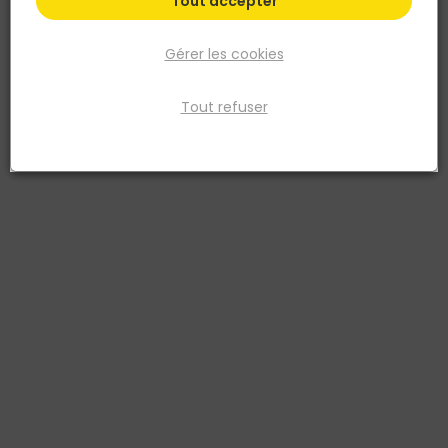
Tout accepter
Gérer les cookies
Tout refuser
EUROSANIT
Douchette 1 jet SIESTA - Chromée
Réf. 3511932009551
Douchette 1 jet SIESTA chromée. Diamètre de la tête 70 mm -
longueur douchette 195 mm. Design simple et classique. Finition
chromée brillante. Nombre de jets : un jet pluie (débit 17.1
litres/minute). Douchette fabriquée en ABS. La douchette se visse
facilement sur tout flexible par son embout standard G1/2' (15x21).