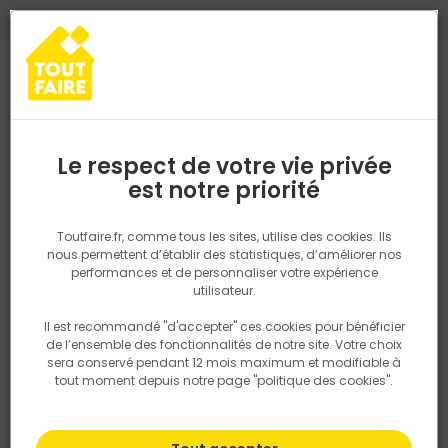
0
0
TROUVEZ VOTRE MAGASIN TOUT FAIRE
Choisir mon magasin
Saisissez votre région pour les informations de stock et de
livraison. Votre emplacement ne sera pas partagé.
Le respect de votre vie privée
Retrouvez les délais et options de
est notre priorité
Accueil
PRODUITS
Salle de bain, cuisine, plomberie et chauffage
livraison ainsi que les disponibiltiés en
magasin
P. ex. Ile de france
Toutfaire.fr, comme tous les sites, utilise des cookies. Ils
nous permettent d’établir des statistiques, d’améliorer nos
performances et de personnaliser votre expérience
Rechercher
utilisateur.
Il est recommandé "d'accepter" ces cookies pour bénéficier
Nous utilisons des cookies pour fournir ce service. En
de l’ensemble des fonctionnalités de notre site. Votre choix
savoir plus sur la façon dont nous utilisons les cookies
sera conservé pendant 12 mois maximum et modifiable à
dans notre politique.
tout moment depuis notre page "politique des cookies".