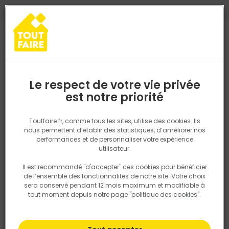
0
0
TROUVEZ VOTRE MAGASIN TOUT FAIRE
Choisir mon magasin
Saisissez votre région pour les informations de stock et de
livraison. Votre emplacement ne sera pas partagé.
Le respect de votre vie privée
Retrouvez les délais et options de
est notre priorité
Accueil
PRODUITS
Outillage & équipement
Matériel chantier et
livraison ainsi que les disponibiltiés en
magasin
P. ex. Ile de france
Toutfaire.fr, comme tous les sites, utilise des cookies. Ils
nous permettent d’établir des statistiques, d’améliorer nos
performances et de personnaliser votre expérience
Rechercher
utilisateur.
Il est recommandé "d'accepter" ces cookies pour bénéficier
Nous utilisons des cookies pour fournir ce service. En
de l’ensemble des fonctionnalités de notre site. Votre choix
savoir plus sur la façon dont nous utilisons les cookies
sera conservé pendant 12 mois maximum et modifiable à
dans notre politique.
tout moment depuis notre page "politique des cookies".