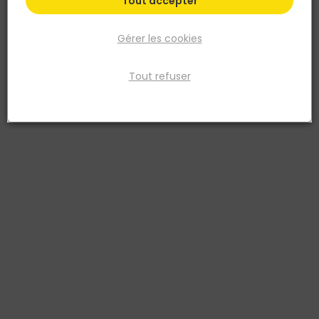
Tout accepter
Gérer les cookies
Tout refuser
ALTRAD
Etai de maçon peint - manchon acier - 0,75 x
1,20M
Réf. 3700018170029
Étai de maçon métallique peint, réglable de 0,75 à 1,20 m, pour le
soutien temporaire des planchers, poutres et coffrages sur les
chantiers. Le manchon de réglage en acier soudé ajuste la
hauteur rapidement. Finition peinte anti-corrosion. Coefficient de
sécurité supérieur à 2,5.
Voir plus