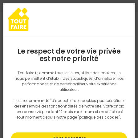
0
0
TROUVEZ VOTRE MAGASIN TOUT FAIRE
Choisir mon magasin
Saisissez votre région pour les informations de stock et de
livraison. Votre emplacement ne sera pas partagé.
Le respect de votre vie privée
Retrouvez les délais et options de
est notre priorité
Accueil
PRODUITS
Outillage & équipement
Matériel chantier et
livraison ainsi que les disponibiltiés en
magasin
P. ex. Ile de france
Toutfaire.fr, comme tous les sites, utilise des cookies. Ils
nous permettent d’établir des statistiques, d’améliorer nos
performances et de personnaliser votre expérience
Rechercher
utilisateur.
Il est recommandé "d'accepter" ces cookies pour bénéficier
Nous utilisons des cookies pour fournir ce service. En
de l’ensemble des fonctionnalités de notre site. Votre choix
savoir plus sur la façon dont nous utilisons les cookies
sera conservé pendant 12 mois maximum et modifiable à
dans notre politique.
tout moment depuis notre page "politique des cookies".