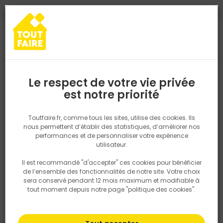
0
0
TROUVEZ VOTRE MAGASIN TOUT FAIRE
Choisir mon magasin
Saisissez votre région pour les informations de stock et de
livraison. Votre emplacement ne sera pas partagé.
Le respect de votre vie privée
Retrouvez les délais et options de
est notre priorité
Accueil
PRODUITS
Fenêtre, porte, menuiserie
Intérieur
Aména
livraison ainsi que les disponibiltiés en
magasin
P. ex. Ile de france
Toutfaire.fr, comme tous les sites, utilise des cookies. Ils
nous permettent d’établir des statistiques, d’améliorer nos
performances et de personnaliser votre expérience
Rechercher
utilisateur.
Il est recommandé "d'accepter" ces cookies pour bénéficier
Nous utilisons des cookies pour fournir ce service. En
de l’ensemble des fonctionnalités de notre site. Votre choix
savoir plus sur la façon dont nous utilisons les cookies
sera conservé pendant 12 mois maximum et modifiable à
dans notre politique.
tout moment depuis notre page "politique des cookies".