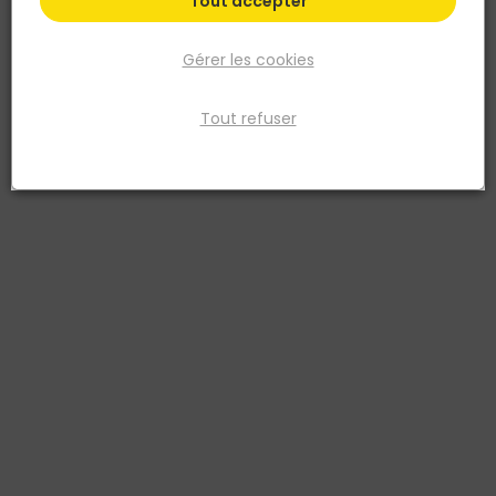
Tout accepter
Gérer les cookies
Tout refuser
ECLISSE
Habillage UNIQUE 95 à peindre pour porte
coulissante
Réf. 1000990030345
Habillage unique 95 a peindre pour porte coulissante LP 1130 A 1230
HP<OU 2100 MM EP 40 MM MAX
Voir plus
Fiche produit