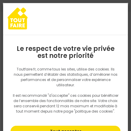
0
0
TROUVEZ VOTRE MAGASIN TOUT FAIRE
Choisir mon magasin
Saisissez votre région pour les informations de stock et de
livraison. Votre emplacement ne sera pas partagé.
Le respect de votre vie privée
Retrouvez les délais et options de
est notre priorité
Les produits IRONSIDE sont fabriqués principalement en Europe et
livraison ainsi que les disponibiltiés en
c'est parce que nous utilisons des matériaux de la meilleure
magasin
qualité et une main d’œuvre qualifiée que nous pouvons vous
P. ex. Ile de france
Toutfaire.fr, comme tous les sites, utilise des cookies. Ils
fournir des outils d’une performance exceptionnelle, durables et de
nous permettent d’établir des statistiques, d’améliorer nos
précision que les professionnels réclament.
Lire plus
performances et de personnaliser votre expérience
Rechercher
utilisateur.
Il est recommandé "d'accepter" ces cookies pour bénéficier
FILTRER
Nous utilisons des cookies pour fournir ce service. En
de l’ensemble des fonctionnalités de notre site. Votre choix
savoir plus sur la façon dont nous utilisons les cookies
sera conservé pendant 12 mois maximum et modifiable à
dans notre politique.
tout moment depuis notre page "politique des cookies".
Filtrer