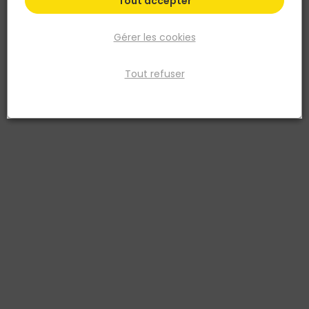
Tout accepter
Par défaut
Tri
419 produits
Prix
TTC
Gérer les cookies
Tout refuser
IRONSIDE
IRONSIDE
Scie sabre multi MAT.152MM
Disque tronçonnage - Acier
TPI5 L.152X25X1,6 x5
inox Ø115 x 1,6MM - Ironside
3394662021914
3394662414167
Voir plus de modèles
à partir de
22,90 €
2,20 €
TTC
TTC
soit
55,00 €
/ lot