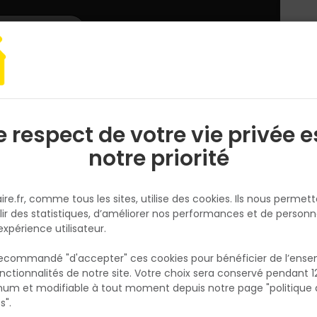
L'enseigne
Nous rejoindre
Services
DEMANDER
CATALOGUES
UN
DEVIS/PRIX
e électroportatif
Consommable et accessoires
Boîte de 2 embouts 
e respect de votre vie privée e
S
l
notre priorité
IRONSIDE
Boîte de 2 embouts Impact- P
ire.fr, comme tous les sites, utilise des cookies. Ils nous permet
Réf. 3394662012417
lir des statistiques, d’améliorer nos performances et de personn
expérience utilisateur.
Boite de 2 embouts impact. Longueur 32 m
Phosphate gris S2.
 recommandé "d'accepter" ces cookies pour bénéficier de l’ens
nctionnalités de notre site. Votre choix sera conservé pendant 1
Voir plus
N
p
um et modifiable à tout moment depuis notre page "politique 
p
s".
Fiche produit