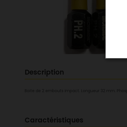
Description
Boite de 2 embouts impact. Longueur 32 mm. Phosp
Caractéristiques