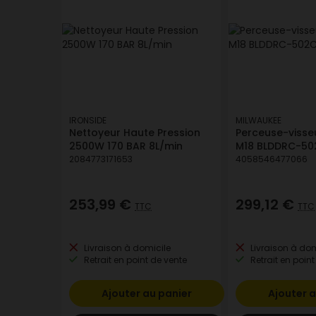
IRONSIDE
MILWAUKEE
Nettoyeur Haute Pression
Perceuse-visse
2500W 170 BAR 8L/min
M18 BLDDRC-50
2084773171653
4058546477066
253,99 €
299,12 €
TTC
TTC
Livraison à domicile
Livraison à dom
Retrait en point de vente
Retrait en point
Ajouter au panier
Ajouter a