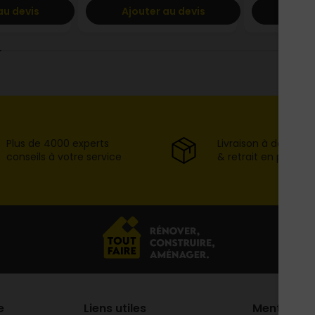
au devis
Ajouter au devis
Ajout
Plus de 4000 experts
Livraison à domicil
conseils à votre service
& retrait en point d
e
Liens utiles
Mentions