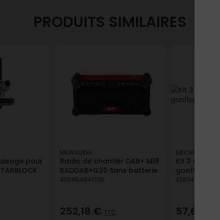
PRODUITS SIMILAIRES
MILWAUKEE
MECAFER
raisage pour
Radio de chantier DAB+ M18
Kit 3 access
 STARBLOCK
RADDAB+G20 Sans batterie
gonflage/so
4058546417116
328349150052
252,18 €
57,68 €
TTC
T