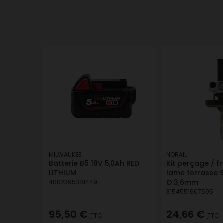
MILWAUKEE
NORAIL
Batterie B5 18V 5,0Ah RED
Kit perçage / f
LITHIUM
lame terrasse
Ø:3,6mm
4002395381449
3154551607595
95,50 €
24,66 €
TTC
TTC