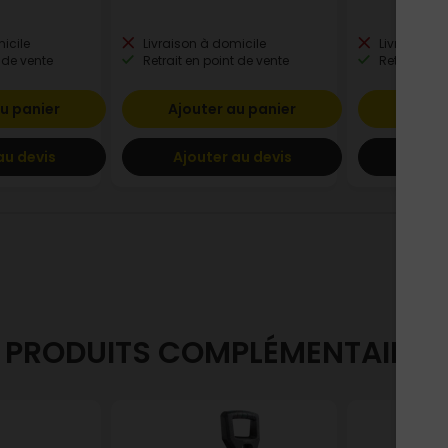
icile
Livraison à domicile
Livraison à
 de vente
Retrait en point de vente
Retrait en p
u panier
Ajouter au panier
Ajout
au devis
Ajouter au devis
Ajout
PRODUITS COMPLÉMENTAIRES