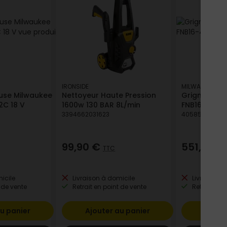
IRONSIDE
MILWAUKEE
use Milwaukee
Nettoyeur Haute Pression
Grignoteuse 
2C 18 V
1600w 130 BAR 8L/min
FNB16-402X
3394662031623
405854637413
99,90 €
551,52 
TTC
icile
Livraison à domicile
Livraison à
 de vente
Retrait en point de vente
Retrait en p
u panier
Ajouter au panier
Ajout