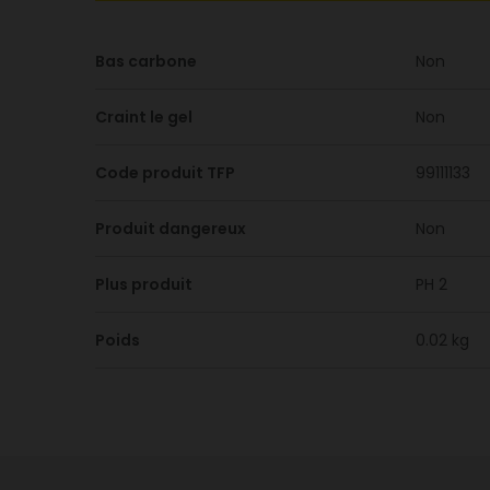
Bas carbone
Non
Craint le gel
Non
Code produit TFP
99111133
Produit dangereux
Non
Plus produit
PH 2
Poids
0.02 kg