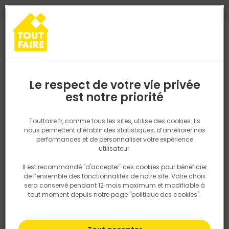
0
0
TROUVEZ VOTRE MAGASIN TOUT FAIRE
Choisir mon magasin
Saisissez votre région pour les informations de stock et de
livraison. Votre emplacement ne sera pas partagé.
Le respect de votre vie privée
Retrouvez les délais et options de
est notre priorité
Accueil
PRODUITS
Isolation, Cloison
Isolation sol et mur
Ad
livraison ainsi que les disponibiltiés en
magasin
P. ex. Ile de france
Toutfaire.fr, comme tous les sites, utilise des cookies. Ils
nous permettent d’établir des statistiques, d’améliorer nos
performances et de personnaliser votre expérience
Rechercher
utilisateur.
Il est recommandé "d'accepter" ces cookies pour bénéficier
Nous utilisons des cookies pour fournir ce service. En
de l’ensemble des fonctionnalités de notre site. Votre choix
savoir plus sur la façon dont nous utilisons les cookies
sera conservé pendant 12 mois maximum et modifiable à
dans notre politique.
tout moment depuis notre page "politique des cookies".