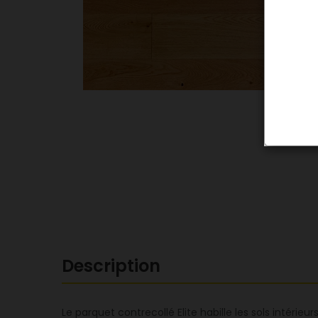
Description
Le parquet contrecollé Elite habille les sols intér