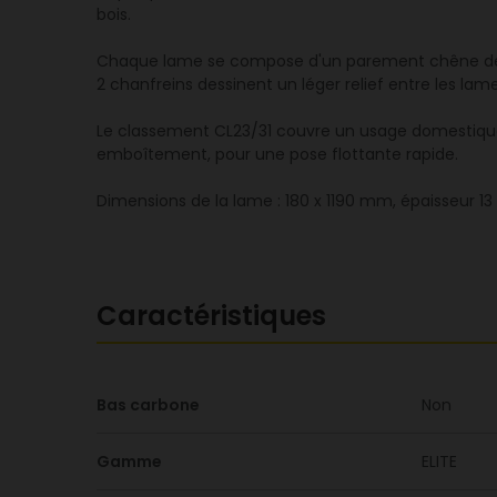
bois.
Chaque lame se compose d'un parement chêne de 3,5
2 chanfreins dessinent un léger relief entre les lame
Le classement CL23/31 couvre un usage domestique i
emboîtement, pour une pose flottante rapide.
Dimensions de la lame : 180 x 1190 mm, épaisseur 
Caractéristiques
Bas carbone
Non
Gamme
ELITE