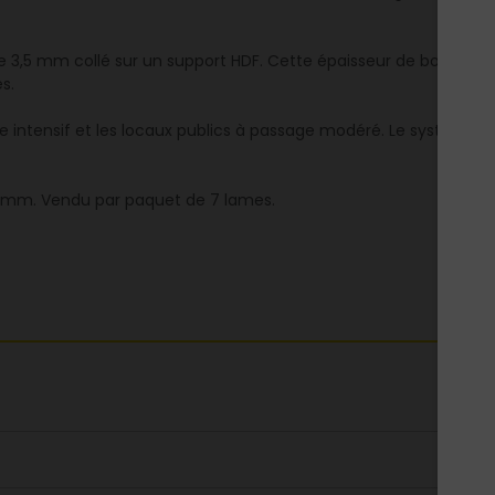
 mm collé sur un support HDF. Cette épaisseur de bois noble a
s.
ntensif et les locaux publics à passage modéré. Le système de 
13 mm. Vendu par paquet de 7 lames.