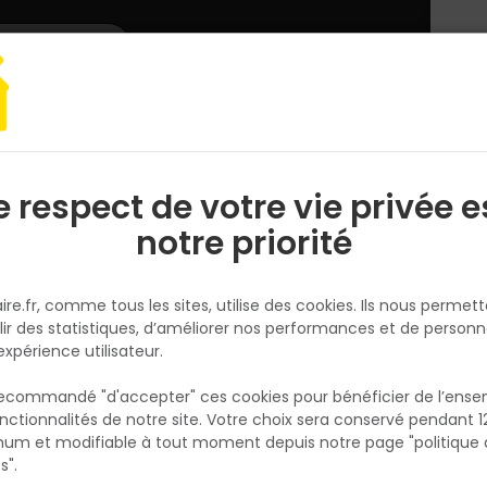
L'enseigne
Nous rejoindre
Services
DEMANDER
CATALOGUES
UN
DEVIS/PRIX
arquet, lambris
Parquet
Parquet contrecollé Elite chêne nature P131 
e respect de votre vie privée e
S
l
notre priorité
ALSAFLOORING
Parquet contrecollé Elite chêne
ire.fr, comme tous les sites, utilise des cookies. Ils nous permet
nature P131 - 180x1190 mm ép.1
lir des statistiques, d’améliorer nos performances et de personn
mm
expérience utilisateur.
Réf. 3442720417220
 recommandé "d'accepter" ces cookies pour bénéficier de l’ens
Parquet contrecollé Elite, décor chêne Origi
nctionnalités de notre site. Votre choix sera conservé pendant 1
N
chêne nature, parement chêne de 3,5 mm 
p
um et modifiable à tout moment depuis notre page "politique 
p
support HDF. Lame à 2 chanfreins et clipsag
s".