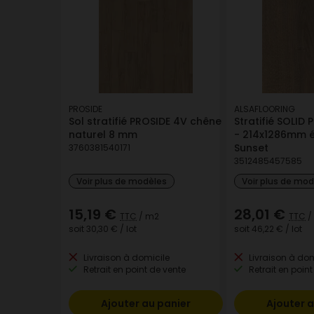
PROSIDE
ALSAFLOORING
Sol stratifié PROSIDE 4V chêne
Stratifié SOLID 
naturel 8 mm
- 214x1286mm é
Sunset
3760381540171
3512485457585
Voir plus de modèles
Voir plus de mo
15,19 €
28,01 €
TTC
/ m2
TTC
/
soit
30,30 €
/ lot
soit
46,22 €
/ lot
Livraison à domicile
Livraison à dom
Retrait en point de vente
Retrait en point
Ajouter au panier
Ajouter a