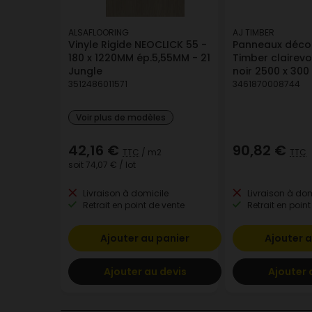
ALSAFLOORING
AJ TIMBER
Vinyle Rigide NEOCLICK 55 -
Panneaux décor
180 x 1220MM ép.5,55MM - 21
Timber clairev
Jungle
noir 2500 x 30
3512486011571
3461870008744
Voir plus de modèles
42,16 €
90,82 €
TTC
/ m2
TTC
soit
74,07 €
/ lot
Livraison à domicile
Livraison à dom
Retrait en point de vente
Retrait en point
Ajouter au panier
Ajouter a
Ajouter au devis
Ajouter 