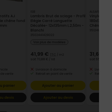
ISB
ALSAFLOORING
atifs AJ
Lambris Brut de sciage - Profil
Vinyle Soupl
oie chêne fond
Elégie Carré Languette
180x1220mm
0 mm
Décalée- 12x135mm L.2,50m -
Chêne Nuuk
Blanchi
351248564492
3502441429022
Voir plus de modèles
41,99 €
31,64 €
TTC
/ m2
T
soit
70,88 €
/ lot
soit
55,69 €
/ l
icile
Livraison à domicile
Livraison à
 de vente
Retrait en point de vente
Retrait en p
u panier
Ajouter au panier
Ajout
au devis
Ajouter au devis
Ajout