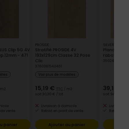
PROSIDE
SILVERWOOD
PLUS Clip 5G 4V
Stratifié PROSIDE 4V
Plancher bru
p.12mm - 471
193x129cm Classe 32 Pose
raboté - 27
Clic
350244013732
3760381540461
dèles
Voir plus de modèles
15,19 €
39,18 €
 m2
TTC
/ m2
T
soit
30,30 €
/ lot
soit
94,15 €
/ lo
icile
Livraison à domicile
Livraison à
 de vente
Retrait en point de vente
Retrait en p
u panier
Ajouter au panier
Ajout