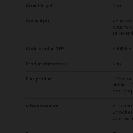
Craint le gel
Non
Conseil pro
« - Accli
couche ad
se reverni
Code produit TFP
99018198
Produit dangereux
Non
Plus produit
- Paremen
stable - 
mm, paqu
Mise en oeuvre
« - Dérou
Emboîtez l
plinthes 