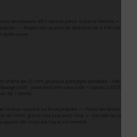
matez les paquets 48 h dans la pièce, à plat et fermés. « - Posez 
aptée. « - Respectez un joint de dilatation de 8 à 10 mm en pé
t après usure.
t chêne de 3,5 mm, plusieurs ponçages possibles - Décor Origin
Clipsage Unifit : pose flottante sans colle - Classé CL23/31, dome
et de 7 lames
lez la sous-couche sur le sol préparé. « - Posez les lames dans le
e clic Unifit, grand côté puis petit côté. « - Décalez les joints d
ou quarts-de-rond une fois le sol terminé.