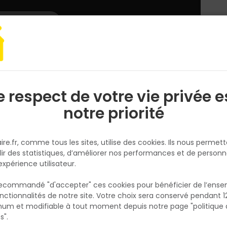
L'enseigne
Nous rejoindre
Services
DEMANDER
CATALOGUES
UN
DEVIS/PRIX
arquet, lambris
Vinyle rigide NEOCLICK 55 - 180 x 1220MM ép.5,55MM - 1
e respect de votre vie privée e
S
l
notre priorité
ALSAFLOORING
Vinyle rigide NEOCLICK 55 - 180
ire.fr, comme tous les sites, utilise des cookies. Ils nous permet
1220MM ép.5,55MM - 13 Blond
lir des statistiques, d’améliorer nos performances et de personn
Wood
expérience utilisateur.
Réf. 3512486011496
 recommandé "d'accepter" ces cookies pour bénéficier de l’ens
Le sol vinyle rigide NEOCLICK 55 – Blond Woo
nctionnalités de notre site. Votre choix sera conservé pendant 1
N
combine esthétisme bois et performance
p
um et modifiable à tout moment depuis notre page "politique 
p
technique. Avec ses lames de 180 x 1220 m
s".