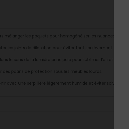
rs mélanger les paquets pour homogénéiser les nuances naturel
ter les joints de dilatation pour éviter tout soulèvement.
ans le sens de la lumière principale pour sublimer l’effet bois.
er des patins de protection sous les meubles lourds.
enir avec une serpillière légèrement humide et éviter solvants ou