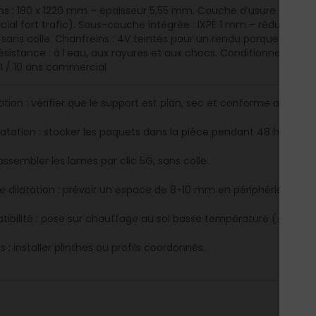
s : 180 x 1220 mm – épaisseur 5,55 mm. Couche d’usure : 0,55 mm.
al fort trafic). Sous-couche intégrée : IXPE 1 mm – réduction a
, sans colle. Chanfreins : 4V teintés pour un rendu parquet authe
Résistance : à l’eau, aux rayures et aux chocs. Conditionnement :
el / 10 ans commercial
tion : vérifier que le support est plan, sec et conforme au DTU 51.
atation : stocker les paquets dans la pièce pendant 48 h.
assembler les lames par clic 5G, sans colle.
de dilatation : prévoir un espace de 8-10 mm en périphérie.
ibilité : pose sur chauffage au sol basse température (≤ 28 °C)
ns : installer plinthes ou profils coordonnés.