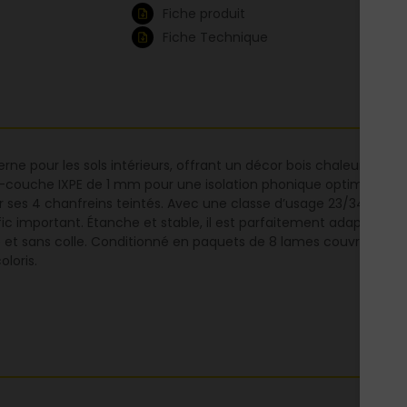
Fiche produit
Fiche Technique
erne pour les sols intérieurs, offrant un décor bois chaleureux 
-couche IXPE de 1 mm pour une isolation phonique optimale (-19
ar ses 4 chanfreins teintés. Avec une classe d’usage 23/34, il est
ic important. Étanche et stable, il est parfaitement adapté aux 
se et sans colle. Conditionné en paquets de 8 lames couvrant 1,76 
loris.