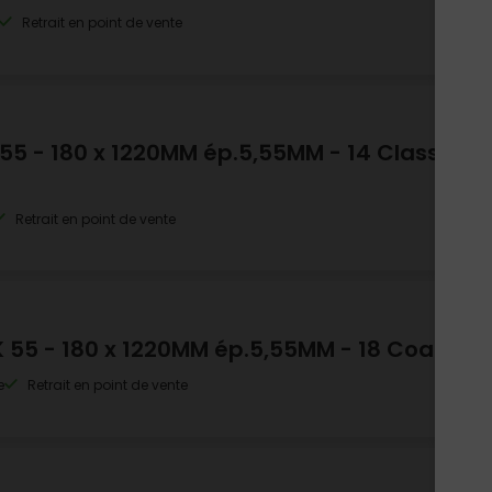
s
Retrait en point de vente
4
 55 - 180 x 1220MM ép.5,55MM - 14 Classic
m
Ven
s
Retrait en point de vente
40,
K 55 - 180 x 1220MM ép.5,55MM - 18 Coal
Vendu 
so
e
Retrait en point de vente