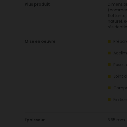
Plus produit
Dimension
(commerci
flottante
naturel. 
résidenti
Mise en oeuvre
Prépara
Acclim
Pose : 
Joint 
Compat
Finitio
Epaisseur
5.55 mm