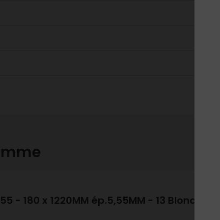
gamme
42
 55 - 180 x 1220MM ép.5,55MM - 13 Blond
m2
Ven