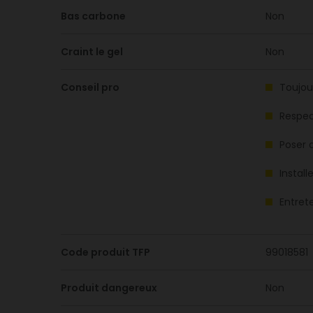
Bas carbone
Non
Craint le gel
Non
Conseil pro
Toujou
Respec
Poser d
Install
Entret
Code produit TFP
99018581
Produit dangereux
Non