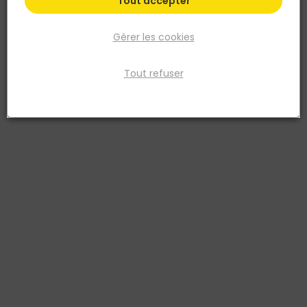
Tout accepter
Gérer les cookies
Tout refuser
MONDELIN
Pose et redresse pour lames de terrasse de 80 à
210MM
Réf. 3479134030004
Permet le redressage des lames cintrées et un serrage optimum
sans déformer la lame. Aide à la pose des lames de terrasse en
bois. Vendu a vec 3 cales réversibles pour espace de 5 ou 7 mm
entre les lames. Indexation fixe pour lames de largeur 80 à 210 mm
Voir plus
Fiche produit