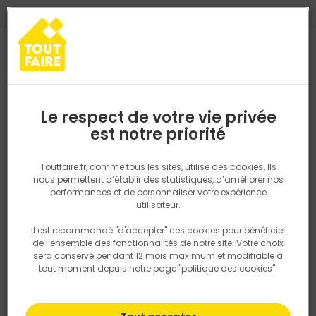
0
0
TROUVEZ VOTRE MAGASIN TOUT FAIRE
Choisir mon magasin
Saisissez votre région pour les informations de stock et de
livraison. Votre emplacement ne sera pas partagé.
Le respect de votre vie privée
Retrouvez les délais et options de
est notre priorité
Accueil
PRODUITS
Aménagement extérieur
Pose et redresse p
livraison ainsi que les disponibiltiés en
magasin
P. ex. Ile de france
Toutfaire.fr, comme tous les sites, utilise des cookies. Ils
nous permettent d’établir des statistiques, d’améliorer nos
performances et de personnaliser votre expérience
Rechercher
utilisateur.
Il est recommandé "d'accepter" ces cookies pour bénéficier
Nous utilisons des cookies pour fournir ce service. En
de l’ensemble des fonctionnalités de notre site. Votre choix
savoir plus sur la façon dont nous utilisons les cookies
sera conservé pendant 12 mois maximum et modifiable à
dans notre politique.
tout moment depuis notre page "politique des cookies".