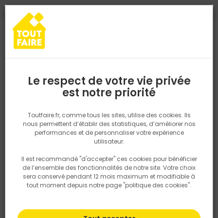
0
0
TROUVEZ VOTRE MAGASIN TOUT FAIRE
Choisir mon magasin
Saisissez votre région pour les informations de stock et de
livraison. Votre emplacement ne sera pas partagé.
Le respect de votre vie privée
Retrouvez les délais et options de
est notre priorité
Accueil
PRODUITS
Outillage & équipement
Outillage électropor
livraison ainsi que les disponibiltiés en
magasin
P. ex. Ile de france
Toutfaire.fr, comme tous les sites, utilise des cookies. Ils
nous permettent d’établir des statistiques, d’améliorer nos
performances et de personnaliser votre expérience
Rechercher
utilisateur.
Il est recommandé "d'accepter" ces cookies pour bénéficier
Nous utilisons des cookies pour fournir ce service. En
de l’ensemble des fonctionnalités de notre site. Votre choix
savoir plus sur la façon dont nous utilisons les cookies
sera conservé pendant 12 mois maximum et modifiable à
dans notre politique.
tout moment depuis notre page "politique des cookies".