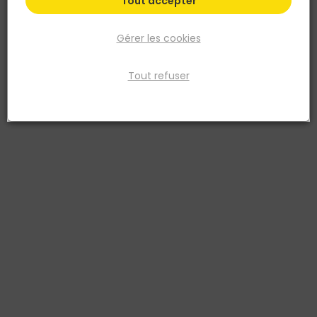
Tout accepter
Gérer les cookies
Tout refuser
MAKITA
Radio de chantier MR001G sans batterie chargeur
- Makita
Réf. 0088381739009
La radio de chantier Makita MR001G est conçue pour offrir un son
puissant et clair, même dans les environnements les plus
exigeants. Compatible avec toutes les batteries Makita CXT®, LXT®
et XGT® (12 à 40 V max Li-Ion), elle garantit une autonomie