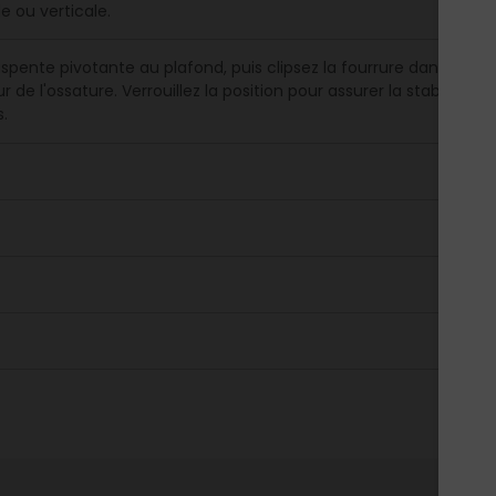
e ou verticale.
uspente pivotante au plafond, puis clipsez la fourrure dans la par
 de l'ossature. Verrouillez la position pour assurer la stabilité 
s.