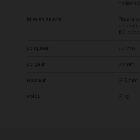
horizontal
Mise en oeuvre
Fixez la s
en hauteur
100 pièce
Longueur
60 mm
Largeur
28 mm
Hauteur
22.5 mm
Poids
2.1 kg