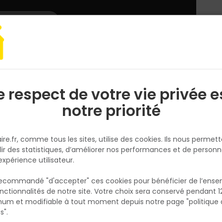
L'enseigne
Nous rejoindre
Services
DEMANDER
CATALOGUES
UN
DEVIS/PRIX
ante Proside - Boite de 100 pièces
e respect de votre vie privée e
S
l
notre priorité
PROSIDE
Suspente pivotante Proside - B
ire.fr, comme tous les sites, utilise des cookies. Ils nous permet
de 100 pièces
lir des statistiques, d’améliorer nos performances et de personn
Réf. 3760381540102
expérience utilisateur.
La suspente pivotante : l'innovation qui simpl
 recommandé "d'accepter" ces cookies pour bénéficier de l’ens
vos projets de suspension. Avec sa concept
nctionnalités de notre site. Votre choix sera conservé pendant 1
N
pivotante, elle offre une flexibilité inégalée 
p
um et modifiable à tout moment depuis notre page "politique 
p
accrocher et ajuster facilement vos charge
s".
Idéale pour une variété d'applications industr