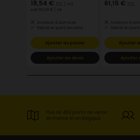
18,54 €
61,15 €
TTC
/ m2
TTC
soit
160,19 €
/ lot
Livraison à domicile
Livraison à dom
Retrait en point de vente
Retrait en point
Ajouter au panier
Ajouter a
Ajouter au devis
Ajouter 
Plus de 450 points de vente
en France et en Belgique