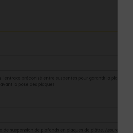
 l'entraxe préconisé entre suspentes pour garantir la planéité du
avant la pose des plaques.
e de suspension de plafonds en plaques de plâtre. Assure la liaiso