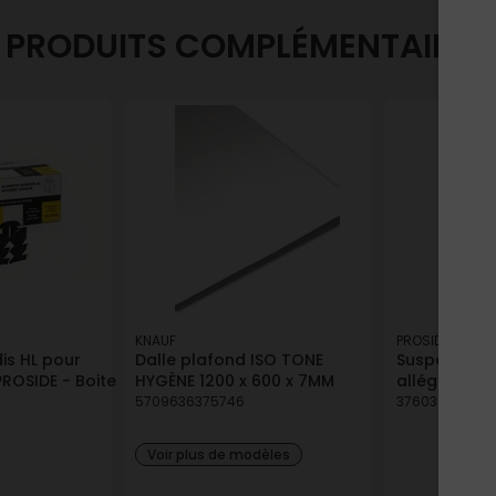
PRODUITS COMPLÉMENTAIRES
KNAUF
PROSIDE
is HL pour
Dalle plafond ISO TONE
Suspente po
ROSIDE - Boite
HYGÈNE 1200 x 600 x 7MM
allégée PRO
5709636375746
3760381540119
Voir plus de modèles