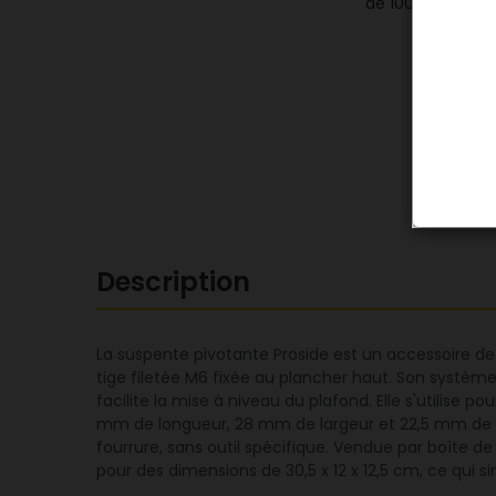
Description
La suspente pivotante Proside est un accessoire de s
tige filetée M6 fixée au plancher haut. Son système
facilite la mise à niveau du plafond. Elle s'utilise 
mm de longueur, 28 mm de largeur et 22,5 mm de hau
fourrure, sans outil spécifique. Vendue par boîte de
pour des dimensions de 30,5 x 12 x 12,5 cm, ce qui s