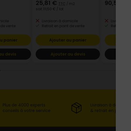
25,81 €
90,56 €
TTC
/ m2
T
soit
111,50 €
/ lot
icile
Livraison à domicile
Livraison à
 de vente
Retrait en point de vente
Retrait en p
u panier
Ajouter au panier
Ajout
au devis
Ajouter au devis
Ajout
Plus de 4000 experts
Livraison à domicil
conseils à votre service
& retrait en point d