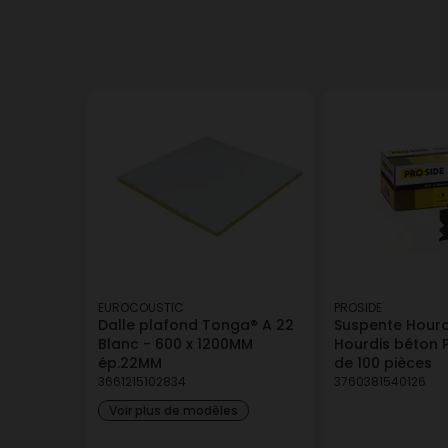
EUROCOUSTIC
PROSIDE
Dalle plafond Tonga® A 22
Suspente Hourd
Blanc - 600 x 1200MM
Hourdis béton P
ép.22MM
de 100 pièces
3661215102834
3760381540126
Voir plus de modèles