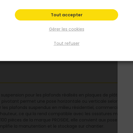
commerciales et résidentielles, la suspente
pivotante combine robustesse et facilité
Tout accepter
d'utilisation pour un soutien sûr et une susp
précise.
Gérer les cookies
Voir plus
Tout refuser
Fiche produit
uspension pour les plafonds réalisés en plaques de plâtre. Elle as
 pivotant permet une pose horizontale ou verticale selon la conf
pour les plafonds suspendus en milieu résidentiel, commercial ou 
teur, ce qui la rend compatible avec les ossatures métalliques s
 100 pièces de la marque PROSIDE, elle convient aux poses en séri
implifie la manutention et le stockage sur chantier.