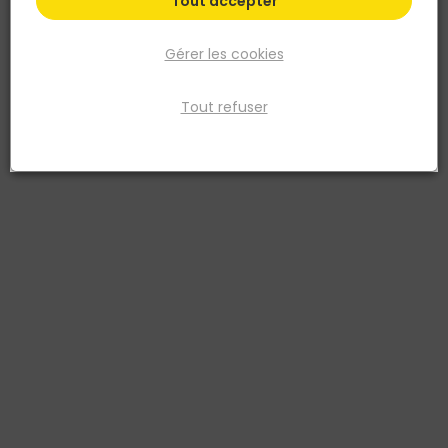
Tout accepter
Gérer les cookies
Tout refuser
PROSIDE
Suspente PL PROSIDE 170 mm pour plafond
suspendu boîte de 100
Réf. 3760381540010
La suspente PL PROSIDE 170 mm en boîte de 100 pièces sert à
réaliser l’ossature de plafonds suspendus en plaques de plâtre.
Elle assure la liaison entre le support porteur et la fourrure
métallique afin de régler le niveau du plafond et de maintenir