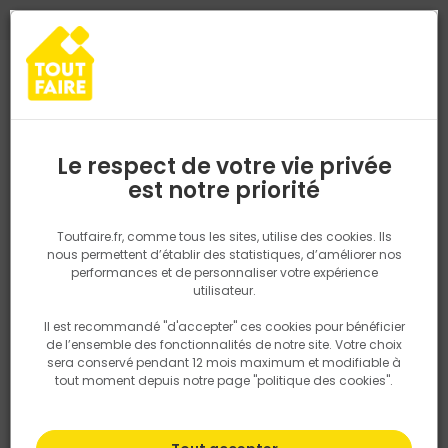
0
0
TROUVEZ VOTRE MAGASIN TOUT FAIRE
Choisir mon magasin
Saisissez votre région pour les informations de stock et de
livraison. Votre emplacement ne sera pas partagé.
Le respect de votre vie privée
Retrouvez les délais et options de
est notre priorité
Accueil
PRODUITS
Isolation, Cloison
Suspente PL PROSIDE 170 
livraison ainsi que les disponibiltiés en
magasin
P. ex. Ile de france
Toutfaire.fr, comme tous les sites, utilise des cookies. Ils
nous permettent d’établir des statistiques, d’améliorer nos
performances et de personnaliser votre expérience
Rechercher
utilisateur.
Il est recommandé "d'accepter" ces cookies pour bénéficier
Nous utilisons des cookies pour fournir ce service. En
de l’ensemble des fonctionnalités de notre site. Votre choix
savoir plus sur la façon dont nous utilisons les cookies
sera conservé pendant 12 mois maximum et modifiable à
dans notre politique.
tout moment depuis notre page "politique des cookies".