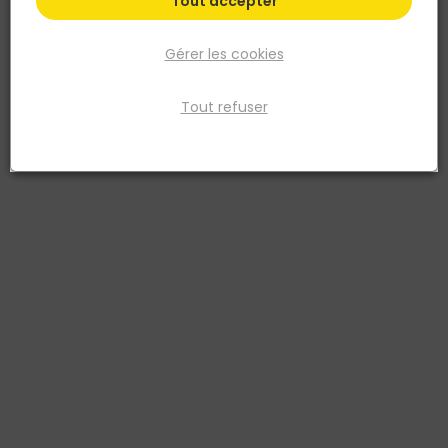
Tout accepter
Gérer les cookies
Tout refuser
NORAIL
Tige filetée M8 acier zingué 1m DIN 975 NFE 25136
Réf. 3154550038482
Tige filetée M8 longueur 1m en acier zingué blanc, normes DIN 975
et NFE 25136. Filetée sur toute sa longueur, idéale pour suspensions,
scellements chimiques, fixations traversantes et assemblages
mécaniques. Compatible écrous, rondelles et raccords M8.
Voir plus
Fiche produit