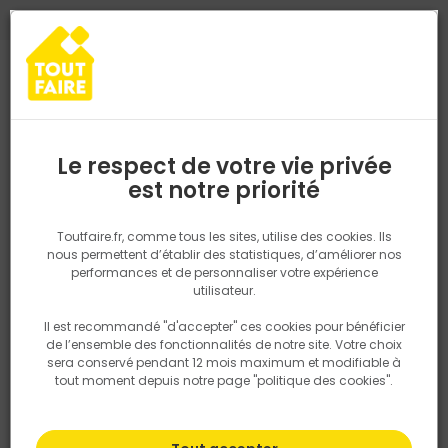
0
0
TROUVEZ VOTRE MAGASIN TOUT FAIRE
Choisir mon magasin
Saisissez votre région pour les informations de stock et de
livraison. Votre emplacement ne sera pas partagé.
Le respect de votre vie privée
Retrouvez les délais et options de
est notre priorité
Accueil
PRODUITS
Quincaillerie, électricité
Fixation & Assembl
livraison ainsi que les disponibiltiés en
magasin
P. ex. Ile de france
Toutfaire.fr, comme tous les sites, utilise des cookies. Ils
nous permettent d’établir des statistiques, d’améliorer nos
performances et de personnaliser votre expérience
Rechercher
utilisateur.
Il est recommandé "d'accepter" ces cookies pour bénéficier
Nous utilisons des cookies pour fournir ce service. En
de l’ensemble des fonctionnalités de notre site. Votre choix
savoir plus sur la façon dont nous utilisons les cookies
sera conservé pendant 12 mois maximum et modifiable à
dans notre politique.
tout moment depuis notre page "politique des cookies".