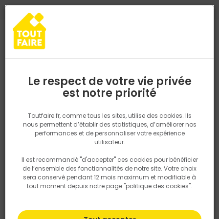
0
0
TROUVEZ VOTRE MAGASIN TOUT FAIRE
Choisir mon magasin
Saisissez votre région pour les informations de stock et de
livraison. Votre emplacement ne sera pas partagé.
Le respect de votre vie privée
Retrouvez les délais et options de
est notre priorité
Accueil
PRODUITS
Revêtement sol et mur, finition
Parquet, lam
livraison ainsi que les disponibiltiés en
magasin
P. ex. Ile de france
Toutfaire.fr, comme tous les sites, utilise des cookies. Ils
nous permettent d’établir des statistiques, d’améliorer nos
performances et de personnaliser votre expérience
Rechercher
utilisateur.
Il est recommandé "d'accepter" ces cookies pour bénéficier
Nous utilisons des cookies pour fournir ce service. En
de l’ensemble des fonctionnalités de notre site. Votre choix
savoir plus sur la façon dont nous utilisons les cookies
sera conservé pendant 12 mois maximum et modifiable à
dans notre politique.
tout moment depuis notre page "politique des cookies".