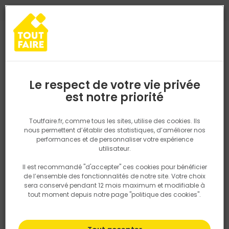
0
0
TROUVEZ VOTRE MAGASIN TOUT FAIRE
Choisir mon magasin
Saisissez votre région pour les informations de stock et de
livraison. Votre emplacement ne sera pas partagé.
Le respect de votre vie privée
Retrouvez les délais et options de
est notre priorité
Accueil
PRODUITS
Revêtement sol et mur, finition
Carrelage
livraison ainsi que les disponibiltiés en
magasin
P. ex. Ile de france
Toutfaire.fr, comme tous les sites, utilise des cookies. Ils
nous permettent d’établir des statistiques, d’améliorer nos
performances et de personnaliser votre expérience
Rechercher
utilisateur.
Il est recommandé "d'accepter" ces cookies pour bénéficier
Nous utilisons des cookies pour fournir ce service. En
de l’ensemble des fonctionnalités de notre site. Votre choix
savoir plus sur la façon dont nous utilisons les cookies
sera conservé pendant 12 mois maximum et modifiable à
dans notre politique.
tout moment depuis notre page "politique des cookies".