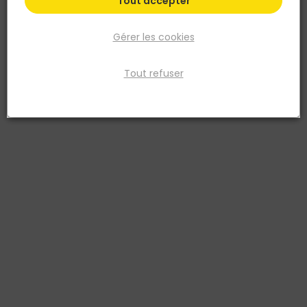
Tout accepter
Gérer les cookies
Tout refuser
POLIS
Carrelage extérieur grès cérame CIVICO38 AS
61x61cm R11
Réf. 8017050410613
Carrelage extérieur CIVICO38 AS en grès cérame 61x61cm,
épaisseur 10mm, coloris Guidecca. Antidérapant classé R11 C,
adapté aux terrasses, allées, bords de piscine et zones soumises
aux intempéries. Masse colorée pour une teinte homogène sur
toute l'épaisseur, avec une faible variation de tons. Résistant au