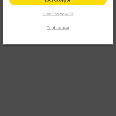
Tout accepter
Gérer les cookies
Tout refuser
NORAIL
Crochet à vis Acier zingué 4x30 Blister de 5
Réf. 3154550084458
CROCHET A VIS
Voir plus
Fiche produit
Prix
TTC