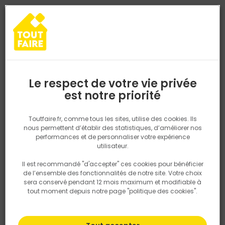
0
0
TROUVEZ VOTRE MAGASIN TOUT FAIRE
Choisir mon magasin
Saisissez votre région pour les informations de stock et de
livraison. Votre emplacement ne sera pas partagé.
Le respect de votre vie privée
Retrouvez les délais et options de
est notre priorité
Accueil
PRODUITS
Quincaillerie, électricité
Fixation & Assembl
livraison ainsi que les disponibiltiés en
magasin
P. ex. Ile de france
Toutfaire.fr, comme tous les sites, utilise des cookies. Ils
nous permettent d’établir des statistiques, d’améliorer nos
performances et de personnaliser votre expérience
Rechercher
utilisateur.
Il est recommandé "d'accepter" ces cookies pour bénéficier
Nous utilisons des cookies pour fournir ce service. En
de l’ensemble des fonctionnalités de notre site. Votre choix
savoir plus sur la façon dont nous utilisons les cookies
sera conservé pendant 12 mois maximum et modifiable à
dans notre politique.
tout moment depuis notre page "politique des cookies".