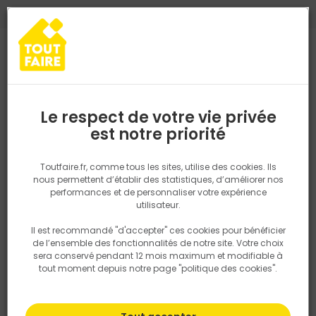
0
0
TROUVEZ VOTRE MAGASIN TOUT FAIRE
Choisir mon magasin
Saisissez votre région pour les informations de stock et de
livraison. Votre emplacement ne sera pas partagé.
Le respect de votre vie privée
Retrouvez les délais et options de
est notre priorité
Accueil
PRODUITS
Isolation, Cloison
Cloison
Enduit de reb
livraison ainsi que les disponibiltiés en
magasin
P. ex. Ile de france
Toutfaire.fr, comme tous les sites, utilise des cookies. Ils
nous permettent d’établir des statistiques, d’améliorer nos
performances et de personnaliser votre expérience
Rechercher
utilisateur.
Il est recommandé "d'accepter" ces cookies pour bénéficier
Nous utilisons des cookies pour fournir ce service. En
de l’ensemble des fonctionnalités de notre site. Votre choix
savoir plus sur la façon dont nous utilisons les cookies
sera conservé pendant 12 mois maximum et modifiable à
dans notre politique.
tout moment depuis notre page "politique des cookies".