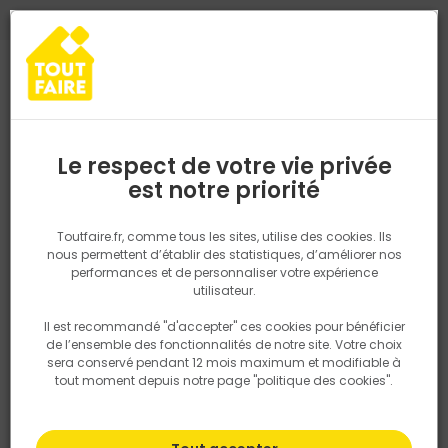
0
0
TROUVEZ VOTRE MAGASIN TOUT FAIRE
Choisir mon magasin
Saisissez votre région pour les informations de stock et de
livraison. Votre emplacement ne sera pas partagé.
Le respect de votre vie privée
Retrouvez les délais et options de
est notre priorité
Accueil
PRODUITS
Isolation, Cloison
Cloison
ENDUIT ALLEGE
livraison ainsi que les disponibiltiés en
magasin
P. ex. Ile de france
Toutfaire.fr, comme tous les sites, utilise des cookies. Ils
nous permettent d’établir des statistiques, d’améliorer nos
performances et de personnaliser votre expérience
Rechercher
utilisateur.
Il est recommandé "d'accepter" ces cookies pour bénéficier
Nous utilisons des cookies pour fournir ce service. En
de l’ensemble des fonctionnalités de notre site. Votre choix
savoir plus sur la façon dont nous utilisons les cookies
sera conservé pendant 12 mois maximum et modifiable à
dans notre politique.
tout moment depuis notre page "politique des cookies".