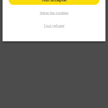
Tout accepter
Gérer les cookies
Tout refuser
TOUPRET
ENDUIT ALLEGE DE REBOUCHAGE EN PATE EN 600 ML
Réf. 3178310016961
Prêt à l'emploi. Mise en peinture rapide : 1 h. Riche en résine. 1 seule
passe. Peut être percé.
Existe aussi en :
2L
600ML
Fiche produit