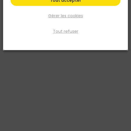
Tout accepter
Gérer les cookies
Tout refuser
EGGER
Panneau DECOWALL - 660x1250MM ép.12MM -
DO003 Béton Rovigo
Réf. 9010389999827
Le panneau DECOWALL D03 Béton Rovigo en OSB encollé, de
dimensions 1250x660mm, présente un profil à rainure et languette
pour une installation facile. Sa surface décorative en impression
numérique offre un aspect naturel et chaleureux, parfait pour les