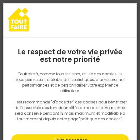
0
0
TROUVEZ VOTRE MAGASIN TOUT FAIRE
Choisir mon magasin
Saisissez votre région pour les informations de stock et de
livraison. Votre emplacement ne sera pas partagé.
Le respect de votre vie privée
Retrouvez les délais et options de
est notre priorité
Accueil
PRODUITS
Revêtement sol et mur, finition
Parquet, lam
livraison ainsi que les disponibiltiés en
magasin
P. ex. Ile de france
Toutfaire.fr, comme tous les sites, utilise des cookies. Ils
nous permettent d’établir des statistiques, d’améliorer nos
performances et de personnaliser votre expérience
Rechercher
utilisateur.
Il est recommandé "d'accepter" ces cookies pour bénéficier
Nous utilisons des cookies pour fournir ce service. En
de l’ensemble des fonctionnalités de notre site. Votre choix
savoir plus sur la façon dont nous utilisons les cookies
sera conservé pendant 12 mois maximum et modifiable à
dans notre politique.
tout moment depuis notre page "politique des cookies".