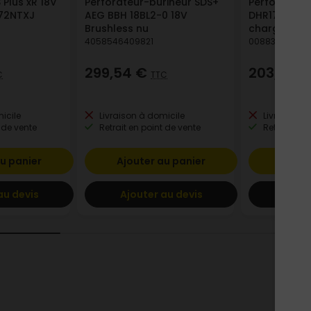
 Plus xR 18V
Perforateur-burineur SDS+
Perforateur 
172NTXJ
AEG BBH 18BL2-0 18V
DHR171ZJ - s
Brushless nu
chargeur
4058546409821
00883818485
299,54 €
203,44 
C
TTC
icile
Livraison à domicile
Livraison à
 de vente
Retrait en point de vente
Retrait en p
u panier
Ajouter au panier
Ajout
au devis
Ajouter au devis
Ajout