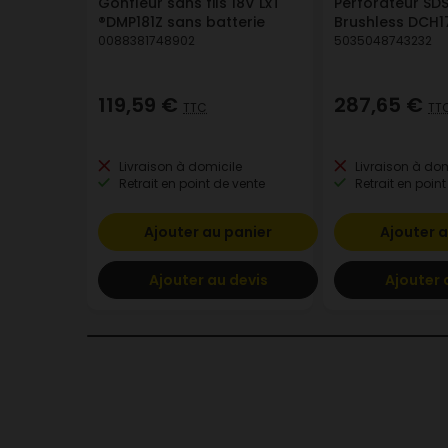
Gonfleur sans fils 18V LxT
Perforateur SDS
®DMP181Z sans batterie
Brushless DCH
0088381748902
5035048743232
119,59 €
287,65 €
TTC
TT
Livraison à domicile
Livraison à dom
Retrait en point de vente
Retrait en point
Ajouter au panier
Ajouter a
Ajouter au devis
Ajouter 