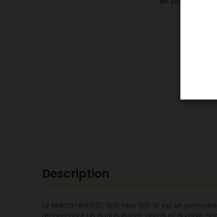
Description
Le Makita HR4013C SDS-Max 1100 W est un perforateu
recherchant un outil puissant, précis et durable. 