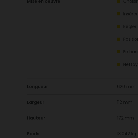
Mise en oeuvre
Choisi
Insérer
Régler
Positi
En buri
Nettoy
Longueur
620 mm
Largeur
112 mm
Hauteur
172 mm
Poids
13.042 kg