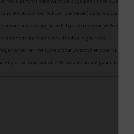
r le mode de fonctionnement : perçage, perforation ou burinage
 l’outil SDS-Max (mèche, burin, pointerolle) dans le mandrin.
 la puissance de frappe selon le type de matériau via la molette
onner fermement l’outil avant d’activer la gâchette.
nage, verrouiller l’interrupteur pour un travail en continu.
er et graisser régulièrement l’emmanchement pour préserver 