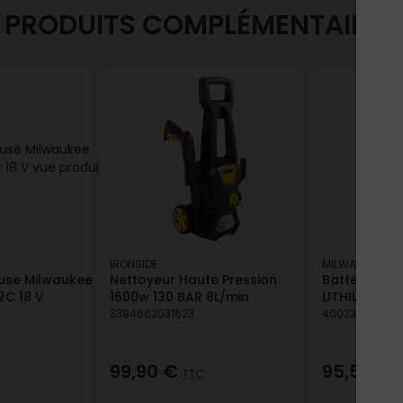
PRODUITS COMPLÉMENTAIRES
IRONSIDE
MILWAUKEE
use Milwaukee
Nettoyeur Haute Pression
Batterie B5 
2C 18 V
1600w 130 BAR 8L/min
LITHIUM
3394662031623
400239538144
99,90 €
95,50 €
TTC