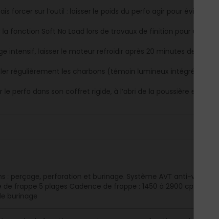
is forcer sur l’outil : laisser le poids du perfo agir pour éviter l
 la fonction Soft No Load lors de travaux de finition pour un meil
e intensif, laisser le moteur refroidir après 20 minutes de burin
ler régulièrement les charbons (témoin lumineux intégré).
 le perfo dans son coffret rigide, à l’abri de la poussière et de l’
ns : perçage, perforation et burinage. Système AVT anti-vibrati
e de frappe 5 plages Cadence de frappe : 1450 à 2900 cps/mi
de burinage