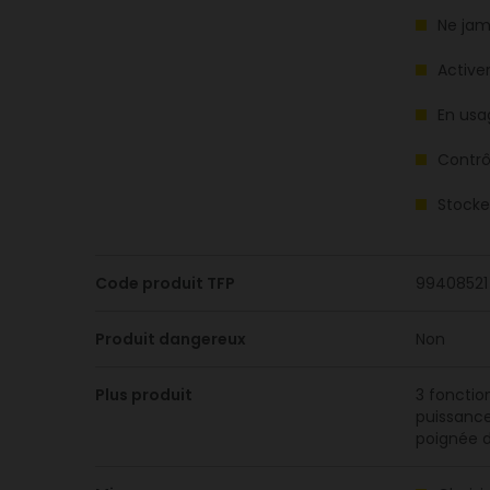
Ne jama
Activer
En usag
Contrô
Stocker
Code produit TFP
99408521
Produit dangereux
Non
Plus produit
3 fonctio
puissanc
poignée 