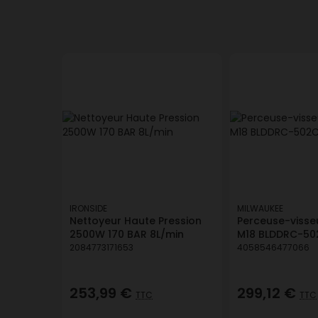
IRONSIDE
MILWAUKEE
Nettoyeur Haute Pression
Perceuse-visse
2500W 170 BAR 8L/min
M18 BLDDRC-50
2084773171653
4058546477066
253,99 €
299,12 €
TTC
TTC