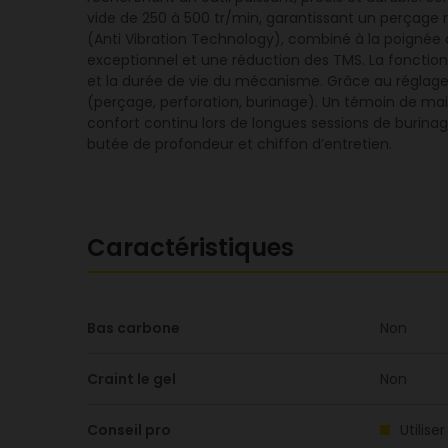
vide de 250 à 500 tr/min, garantissant un perçag
(Anti Vibration Technology), combiné à la poignée an
exceptionnel et une réduction des TMS. La fonction 
et la durée de vie du mécanisme. Grâce au réglage é
(perçage, perforation, burinage). Un témoin de ma
confort continu lors de longues sessions de burina
butée de profondeur et chiffon d’entretien.
Caractéristiques
Bas carbone
Non
Craint le gel
Non
Conseil pro
Utilis