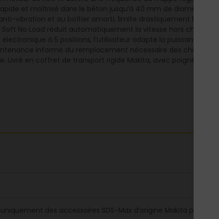
e rapide et maîtrisé dans le béton jusqu’à 40 mm de diamètre 
ti-vibration et au boîtier amorti, limite drastiquement les vibra
Soft No Load réduit automatiquement la vitesse hors charge pour
lectronique à 5 positions, l’utilisateur adapte la puissance et l
intenance informe du remplacement nécessaire des charbons, t
ge. Livré en coffret de transport rigide Makita, avec poignées 
er uniquement des accessoires SDS-Max d’origine Makita pour u