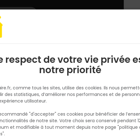
L'enseigne
Nous rejoindre
Services
DEMANDER
CATALOGUES
UN
DEVIS/PRIX
e électroportatif
Perforateur-burineur SDS Max 1100W 8 Joules - HR4013
e respect de votre vie privée e
S
l
notre priorité
MAKITA
Perforateur-burineur SDS Max
ire.fr, comme tous les sites, utilise des cookies. Ils nous permet
1100W 8 Joules - HR4013C - Ma
lir des statistiques, d’améliorer nos performances et de personn
Réf. 0088381651332
expérience utilisateur.
Perforateur-burineur Makita HR4013C SDS-M
 recommandé "d'accepter" ces cookies pour bénéficier de l’ens
moteur 1100W délivrant 8 joules d'énergie d
nctionnalités de notre site. Votre choix sera conservé pendant 1
N
frappe pour les travaux intensifs dans le bét
p
um et modifiable à tout moment depuis notre page "politique 
p
pierre et les matériaux durs. Trois fonctions 
s".
perçage, perforation et burinage. Capacité