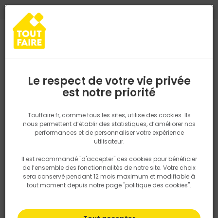
0
0
TROUVEZ VOTRE MAGASIN TOUT FAIRE
Choisir mon magasin
Saisissez votre région pour les informations de stock et de
livraison. Votre emplacement ne sera pas partagé.
Le respect de votre vie privée
Retrouvez les délais et options de
est notre priorité
Accueil
PRODUITS
Fenêtre, porte, menuiserie
Extérieur
Store 
livraison ainsi que les disponibiltiés en
magasin
P. ex. Ile de france
Toutfaire.fr, comme tous les sites, utilise des cookies. Ils
nous permettent d’établir des statistiques, d’améliorer nos
performances et de personnaliser votre expérience
Rechercher
utilisateur.
Il est recommandé "d'accepter" ces cookies pour bénéficier
Nous utilisons des cookies pour fournir ce service. En
de l’ensemble des fonctionnalités de notre site. Votre choix
savoir plus sur la façon dont nous utilisons les cookies
sera conservé pendant 12 mois maximum et modifiable à
dans notre politique.
tout moment depuis notre page "politique des cookies".