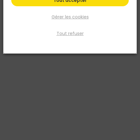
Tout accepter
Gérer les cookies
Tout refuser
VELUX
Store occultant DKL S06 1100SF 114x118 bleu marine
Réf. 5702325155322
Ce store occultant DKL S06 en bleu marine bloque la lumière pour
assombrir la pièce de jour comme de nuit. Sa toile en polyester est
doublée d'un film aluminium qui renvoie la chaleur. Il s'installe sur
les fenêtres de toit Velux S06 au format 114x118 cm.