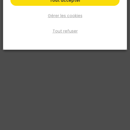
Tout accepter
Gérer les cookies
Tout refuser
VELUX
Store occultant VELUX DKL SK06 bleu marine
Réf. 5702326630453
Le Store occultant VELUX DKL SK06 bleu marine est conçu pour
compléter ou équiper une fenêtre de toit VELUX avec une solution
adaptée aux combles et toitures. Selon la référence, il améliore
l'accès, l'occultation, la protection solaire ou le confort thermique
des pièces sous toiture. Les dimensions indiquées facilitent le
choix de compatibilité avec le code fenêtre. Sa conception