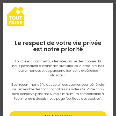
0
0
TROUVEZ VOTRE MAGASIN TOUT FAIRE
Choisir mon magasin
Saisissez votre région pour les informations de stock et de
livraison. Votre emplacement ne sera pas partagé.
Le respect de votre vie privée
Retrouvez les délais et options de
est notre priorité
Accueil
PRODUITS
Fenêtre, porte, menuiserie
Extérieur
Store 
livraison ainsi que les disponibiltiés en
magasin
P. ex. Ile de france
Toutfaire.fr, comme tous les sites, utilise des cookies. Ils
nous permettent d’établir des statistiques, d’améliorer nos
performances et de personnaliser votre expérience
Rechercher
utilisateur.
Il est recommandé "d'accepter" ces cookies pour bénéficier
Nous utilisons des cookies pour fournir ce service. En
de l’ensemble des fonctionnalités de notre site. Votre choix
savoir plus sur la façon dont nous utilisons les cookies
sera conservé pendant 12 mois maximum et modifiable à
dans notre politique.
tout moment depuis notre page "politique des cookies".