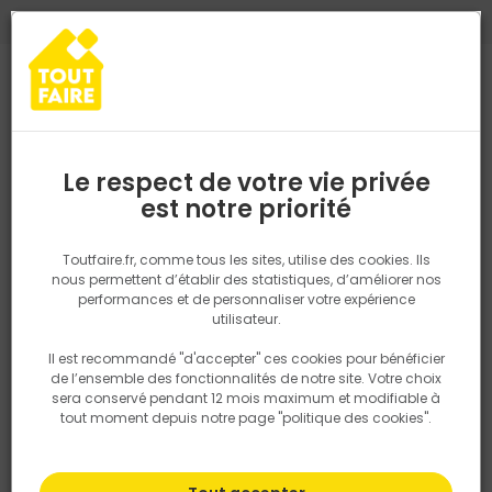
0
0
TROUVEZ VOTRE MAGASIN TOUT FAIRE
Choisir mon magasin
Saisissez votre région pour les informations de stock et de
livraison. Votre emplacement ne sera pas partagé.
Le respect de votre vie privée
Retrouvez les délais et options de
est notre priorité
Accueil
PRODUITS
Revêtement sol et mur, finition
Parquet, lam
livraison ainsi que les disponibiltiés en
magasin
P. ex. Ile de france
Toutfaire.fr, comme tous les sites, utilise des cookies. Ils
nous permettent d’établir des statistiques, d’améliorer nos
performances et de personnaliser votre expérience
Rechercher
utilisateur.
Il est recommandé "d'accepter" ces cookies pour bénéficier
Nous utilisons des cookies pour fournir ce service. En
de l’ensemble des fonctionnalités de notre site. Votre choix
savoir plus sur la façon dont nous utilisons les cookies
sera conservé pendant 12 mois maximum et modifiable à
dans notre politique.
tout moment depuis notre page "politique des cookies".