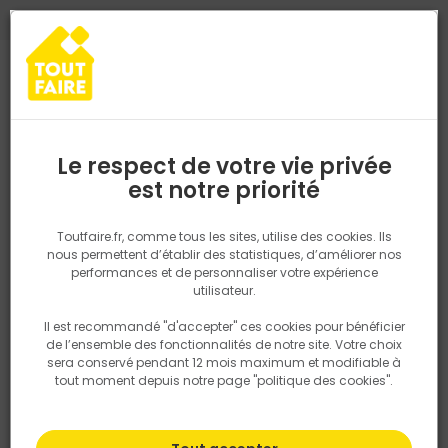
0
0
TROUVEZ VOTRE MAGASIN TOUT FAIRE
Choisir mon magasin
Saisissez votre région pour les informations de stock et de
livraison. Votre emplacement ne sera pas partagé.
Le respect de votre vie privée
Retrouvez les délais et options de
est notre priorité
Accueil
PRODUITS
Isolation, Cloison
Cloison
ENDUIT DE REB
livraison ainsi que les disponibiltiés en
magasin
P. ex. Ile de france
Toutfaire.fr, comme tous les sites, utilise des cookies. Ils
nous permettent d’établir des statistiques, d’améliorer nos
performances et de personnaliser votre expérience
Rechercher
utilisateur.
Il est recommandé "d'accepter" ces cookies pour bénéficier
Nous utilisons des cookies pour fournir ce service. En
de l’ensemble des fonctionnalités de notre site. Votre choix
savoir plus sur la façon dont nous utilisons les cookies
sera conservé pendant 12 mois maximum et modifiable à
dans notre politique.
tout moment depuis notre page "politique des cookies".