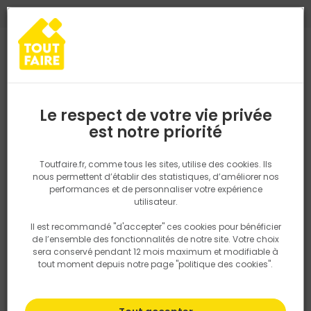
0
0
TROUVEZ VOTRE MAGASIN TOUT FAIRE
Choisir mon magasin
Saisissez votre région pour les informations de stock et de
livraison. Votre emplacement ne sera pas partagé.
Le respect de votre vie privée
Retrouvez les délais et options de
est notre priorité
Accueil
PRODUITS
Outillage & équipement
Outillage à main
livraison ainsi que les disponibiltiés en
magasin
P. ex. Ile de france
Toutfaire.fr, comme tous les sites, utilise des cookies. Ils
nous permettent d’établir des statistiques, d’améliorer nos
performances et de personnaliser votre expérience
Rechercher
utilisateur.
Il est recommandé "d'accepter" ces cookies pour bénéficier
Nous utilisons des cookies pour fournir ce service. En
de l’ensemble des fonctionnalités de notre site. Votre choix
savoir plus sur la façon dont nous utilisons les cookies
sera conservé pendant 12 mois maximum et modifiable à
dans notre politique.
tout moment depuis notre page "politique des cookies".