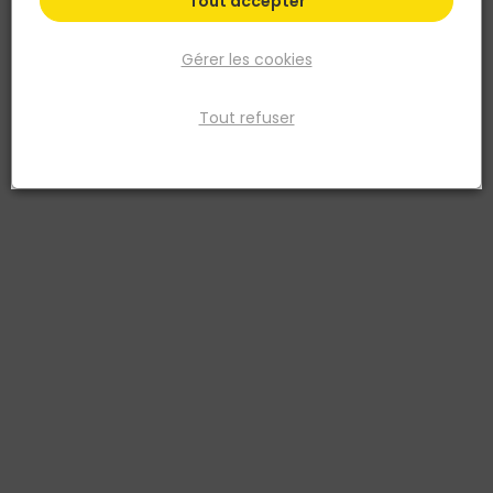
Tout accepter
Gérer les cookies
Tout refuser
NESPOLI
Torchon métallique - 19x9x3cm
Réf. 3177804726003
Trame acier dur
Voir plus
Fiche produit
Prix
TTC