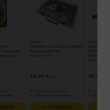
THEARD
FATMAX
ns de
Malette 5 couteaux à enduire
Scie égoïne
t 1 marqueur
Ergomust Lames
FATMAx Cou
nte noire -
550mm
3561810074973
32535622053
64,00 €
45,32 €
TTC
icile
Livraison à domicile
Livraison à
 de vente
Retrait en point de vente
Retrait en p
u panier
Ajouter au panier
Ajout