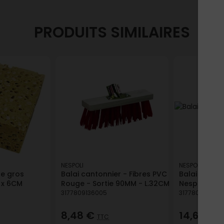
PRODUITS SIMILAIRES
NESPOLI
NESPOLI
e gros
Balai cantonnier - Fibres PVC
Balai canto
9 x 6CM
Rouge - Sortie 90MM - L.32CM
Nespoli
3177809136005
317780913900
8,48 €
14,64 €
TTC
T