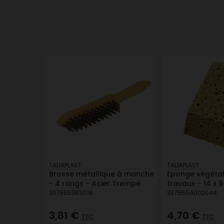
TALIAPLAST
TALIAPLAST
Brosse métallique à manche
Eponge végétal
- 4 rangs - Acier Trempé
travaux – 14 x 
3375553611018
3375554002044
3,81 €
4,70 €
TTC
TTC