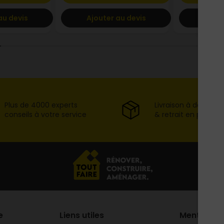
au devis
Ajouter au devis
Ajout
Plus de 4000 experts
Livraison à domicil
conseils à votre service
& retrait en point d
e
Liens utiles
Mentions