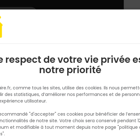
L'enseigne
Nous rejoindre
Services
DEMANDER
CATALOGUES
UN
DEVIS/PRIX
ge à main
Brosserie, ménage
Balai cantonnier avec racloir - Sortie
e respect de votre vie privée e
S
l
notre priorité
NESPOLI
Balai cantonnier avec racloir -
ire.fr, comme tous les sites, utilise des cookies. Ils nous permet
Sortie 90MM - L.32CM
lir des statistiques, d’améliorer nos performances et de personn
Réf. 3177800055480
expérience utilisateur.
S'adapte sur manche type 1. Douille laitonn
 recommandé "d'accepter" ces cookies pour bénéficier de l’ens
mm. Fibres PVC. Semelle bois. Racloir en aci
nctionnalités de notre site. Votre choix sera conservé pendant 1
N
galvanisé. Fibres raides pour goudron et bét
p
um et modifiable à tout moment depuis notre page "politique 
p
rugueux
s".