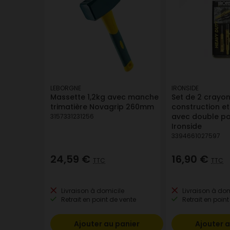
LEBORGNE
IRONSIDE
Massette 1,2kg avec manche
Set de 2 crayo
trimatière Novagrip 260mm
construction e
avec double poi
3157331231256
Ironside
3394661027597
24,59 €
16,90 €
TTC
TTC
Livraison à domicile
Livraison à dom
Retrait en point de vente
Retrait en point
Ajouter au panier
Ajouter a