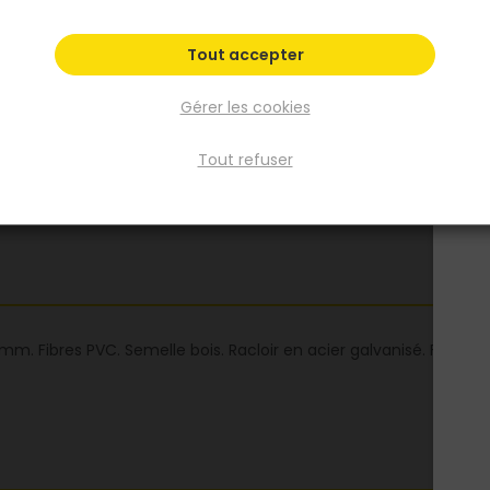
Voir plus
Tout accepter
Fiche produit
Fiche Technique
Gérer les cookies
Tout refuser
mm. Fibres PVC. Semelle bois. Racloir en acier galvanisé. Fibres