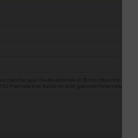
sur manche type 1 Douille laitonnée Ø 28 mm Fibres PVC Le bois 
s FSC ® Semelle bois. Racloir en acier galvanisé Fibres raides po