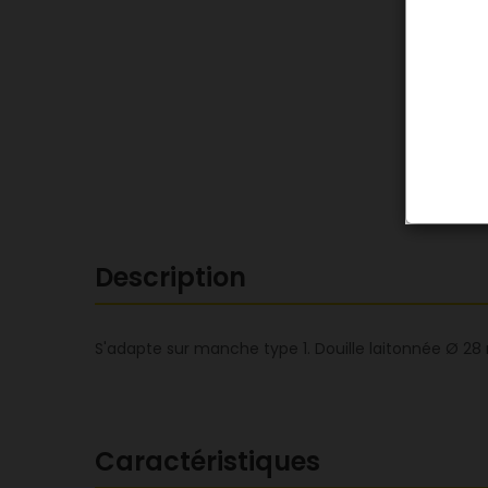
Description
S'adapte sur manche type 1. Douille laitonnée Ø 28 
Caractéristiques