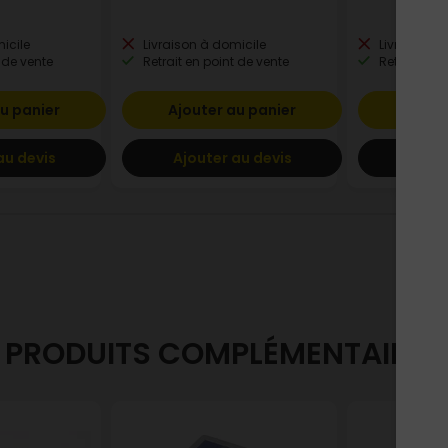
icile
Livraison à domicile
Livraison à
 de vente
Retrait en point de vente
Retrait en p
u panier
Ajouter au panier
Ajout
au devis
Ajouter au devis
Ajout
PRODUITS COMPLÉMENTAIRES