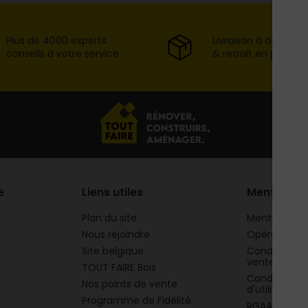
Plus de 4000 experts
Livraison à domicil
conseils à votre service
& retrait en point d
e
Liens utiles
Mentions
Plan du site
Mentions lég
Nous rejoindre
Opération 
Site belgique
Conditions g
vente
TOUT FAIRE Bois
Conditions g
Nos points de vente
d'utilisation
Programme de Fidélité
RGAA