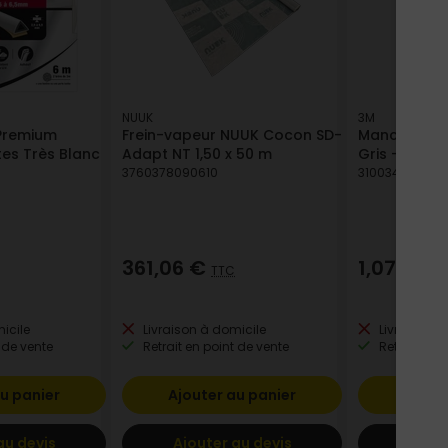
NUUK
3M
 Premium
Frein-vapeur NUUK Cocon SD-
Manchon Iso
tes Très Blanc
Adapt NT 1,50 x 50 m
Gris - L.1m
3760378090610
310034129304
361,06 €
1,07 €
TTC
TTC
icile
Livraison à domicile
Livraison à
 de vente
Retrait en point de vente
Retrait en p
u panier
Ajouter au panier
Ajout
au devis
Ajouter au devis
Ajout