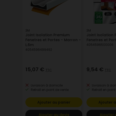
3M
3M
Joint Isolation Premium
Joint Isolation
Fenetres et Portes - Marron -
Fenetres et Por
L.6m
4054596500006
4054596499492
15,07 €
9,54 €
TTC
TTC
Livraison à domicile
Livraison à dom
Retrait en point de vente
Retrait en point
Ajouter au panier
Ajouter a
Ajouter au devis
Ajouter 