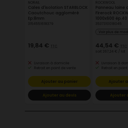
NORAIL
ROCKWOOL
Cales d'isolation STARBLOCK
Panneau laine 
Caoutchouc aggloméré
Firerock ROCK
Ep:8mm
1000x600 ép.4
3154551618379
3537310018045
Voir plus de mo
19,84 €
44,54 €
TTC
TTC
soit
267,24 €
/ lot
Livraison à domicile
Livraison à dom
Retrait en point de vente
Retrait en point
Ajouter au panier
Ajouter a
Ajouter au devis
Ajouter 