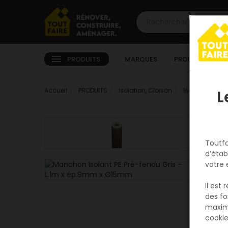
PRODUITS
MARQUES
PROMOTIONS
Accueil
PRODUITS
Isolation, Cloison
Isolation sol e
L
Toutfa
d’étab
votre 
Il est
des fo
maxim
cookie