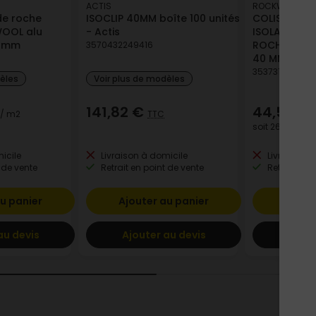
ACTIS
ROCKWOOL
de roche
ISOCLIP 40MM boîte 100 unités
COLIS DE 10
WOOL alu
- Actis
ISOLANTS RIG
0 mm
ROCHE FIRER
3570432249416
40 MM
353731001805
dèles
Voir plus de modèles
141,82 €
44,54 €
/ m2
TTC
soit
267,24 €
/ 
icile
Livraison à domicile
Livraison à
 de vente
Retrait en point de vente
Retrait en p
u panier
Ajouter au panier
Ajout
au devis
Ajouter au devis
Ajout