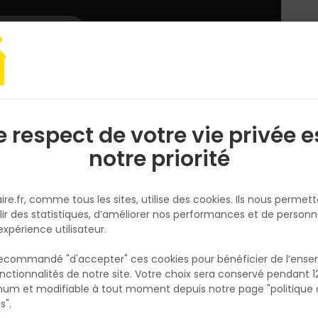
L'enseigne
Nous rejoindre
Services
DEMANDER
CATALOGUES
UN
DEVIS/PRIX
t mur
Adhésif isolation
Manchon Isolant PE Pré-fendu Gris - L.1m x
e respect de votre vie privée e
S
l
notre priorité
3M
Manchon Isolant PE Pré-fendu 
ire.fr, comme tous les sites, utilise des cookies. Ils nous permet
- L.1m x ép.9mm x Ø15mm
lir des statistiques, d’améliorer nos performances et de personn
Réf. 3100341293011
expérience utilisateur.
Manchon d'isolation en mousse polyethylen
 recommandé "d'accepter" ces cookies pour bénéficier de l’ens
mm ø 15 - longueur 1 m
nctionnalités de notre site. Votre choix sera conservé pendant 1
N
p
um et modifiable à tout moment depuis notre page "politique 
Voir plus
p
s".