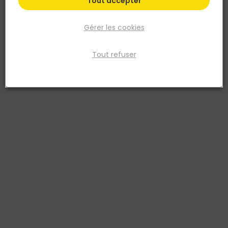
Tout accepter
Gérer les cookies
Tout refuser
EGGER
Stratifié NATURE SENS Aqua 24h - 193 x 1292MM
ép.8MM - EL1096 Acacia Sheffield blanc
Réf. 9007022593979
Le sol stratifié Nature Sense Aqua 24h EL1096 – Acacia Sheffield
blanc combine élégance naturelle et performance technique.
Avec ses dimensions de 193 x 1292 mm et son épaisseur de 8 mm,
il offre un rendu authentique renforcé par ses 4 chanfreins. Son