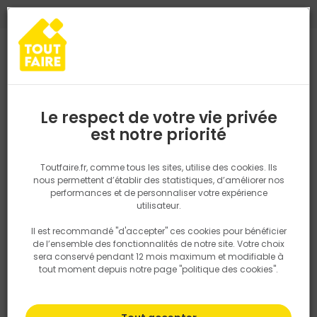
0
0
TROUVEZ VOTRE MAGASIN TOUT FAIRE
Choisir mon magasin
Saisissez votre région pour les informations de stock et de
livraison. Votre emplacement ne sera pas partagé.
Le respect de votre vie privée
Retrouvez les délais et options de
est notre priorité
Accueil
PRODUITS
Revêtement sol et mur, finition
Parquet, lam
livraison ainsi que les disponibiltiés en
magasin
P. ex. Ile de france
Toutfaire.fr, comme tous les sites, utilise des cookies. Ils
nous permettent d’établir des statistiques, d’améliorer nos
performances et de personnaliser votre expérience
Rechercher
utilisateur.
Il est recommandé "d'accepter" ces cookies pour bénéficier
Nous utilisons des cookies pour fournir ce service. En
de l’ensemble des fonctionnalités de notre site. Votre choix
savoir plus sur la façon dont nous utilisons les cookies
sera conservé pendant 12 mois maximum et modifiable à
dans notre politique.
tout moment depuis notre page "politique des cookies".