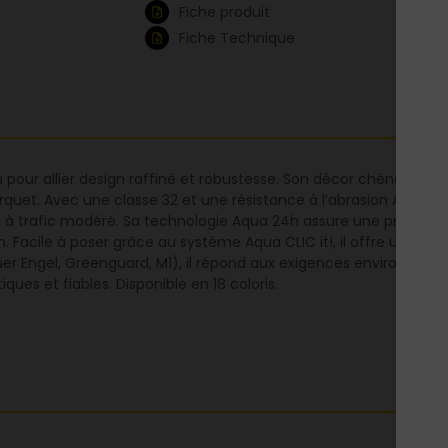
Fiche produit
Fiche Technique
our allier design raffiné et robustesse. Son décor chêne clair m
arquet. Avec une classe 32 et une résistance à l’abrasion AC4, il
 à trafic modéré. Sa technologie Aqua 24h assure une protection
Facile à poser grâce au système Aqua CLIC it!, il offre une stabi
Blauer Engel, Greenguard, M1), il répond aux exigences environneme
ques et fiables. Disponible en 18 coloris.