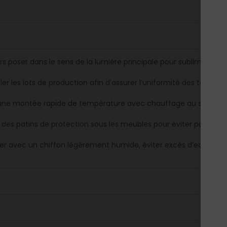
s poser dans le sens de la lumière principale pour sublimer l’effe
er les lots de production afin d’assurer l’uniformité des teintes.
 une montée rapide de température avec chauffage au sol pour pr
r des patins de protection sous les meubles pour éviter poinçon
er avec un chiffon légèrement humide, éviter excès d’eau et pro
9