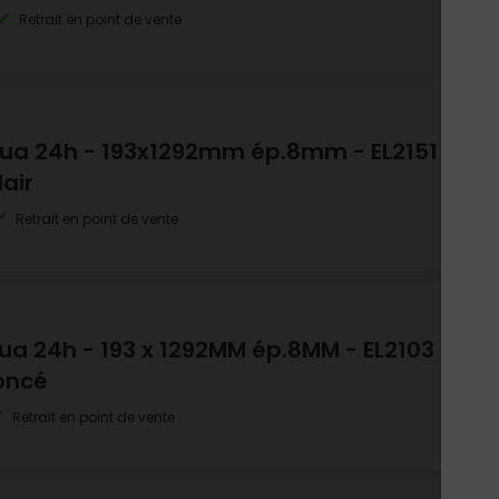
Retrait en point de vente
Aqua 24h - 193x1292mm ép.8mm - EL2151
air
Retrait en point de vente
qua 24h - 193 x 1292MM ép.8MM - EL2103
oncé
Retrait en point de vente