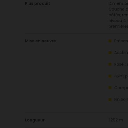
Plus produit
Dimension
Couche d’u
côtés, re
niveau 4 
premières
Mise en oeuvre
Prépara
Acclim
Pose :
Joint p
Compat
Finiti
Longueur
1.292 m