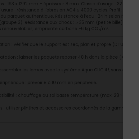
s : 193 x 1292 mm – épaisseur 8 mm. Classe d’usage : 32 (usag
sure : résistance à l’abrasion AC4 ≥ 4000 cycles. Profil : Aqua CL
ndu parquet authentique. Résistance à l’eau : 24 h selon ISO 476
(groupe 3). Résistance aux chocs : ≥ 35 mm (petite bille), ≥ 600 
 renouvelables, empreinte carbone -6 kg CO₂/m².
tion : vérifier que le support est sec, plan et propre (DTU 51.11).
atation : laisser les paquets reposer 48 h dans la pièce (>18 °C,
 assembler les lames avec le système Aqua CLIC it!, sans colle.
ériphérique : prévoir 8 à 10 mm en périphérie.
ibilité : chauffage au sol basse température (max. 28 °C).
ons : utiliser plinthes et accessoires coordonnés de la gamme EGG