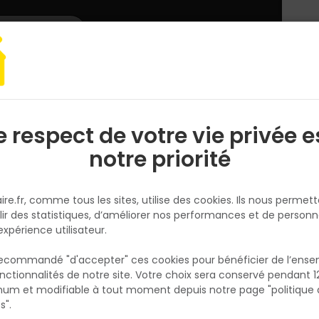
L'enseigne
Nous rejoindre
Services
DEMANDER
CATALOGUES
UN
DEVIS/PRIX
arquet, lambris
Stratifié NATURE SENS Aqua 24h - 193 x 1292MM ép.8MM -
e respect de votre vie privée e
S
l
notre priorité
EGGER
Stratifié NATURE SENS Aqua 24
ire.fr, comme tous les sites, utilise des cookies. Ils nous permet
193 x 1292MM ép.8MM - EL2139
lir des statistiques, d’améliorer nos performances et de personn
Chêne Florence
expérience utilisateur.
Réf. 9007022595935
 recommandé "d'accepter" ces cookies pour bénéficier de l’ens
Le sol stratifié Nature Sense Aqua 24h EL213
nctionnalités de notre site. Votre choix sera conservé pendant 1
N
Chêne Florence combine élégance naturell
p
um et modifiable à tout moment depuis notre page "politique 
p
performance technique. Avec ses dimensio
s".