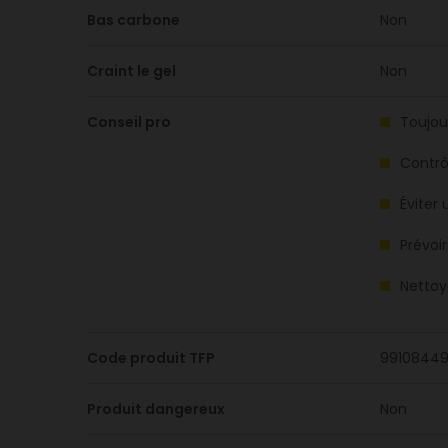
Bas carbone
Non
Craint le gel
Non
Conseil pro
Toujour
Contrôl
Éviter
Prévoi
Nettoy
Code produit TFP
9910844
Produit dangereux
Non