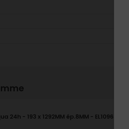
gamme
qua 24h - 193 x 1292MM ép.8MM - EL1096