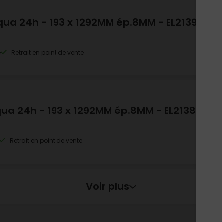
qua 24h - 193 x 1292MM ép.8MM - EL2139
e
Retrait en point de vente
qua 24h - 193 x 1292MM ép.8MM - EL2138
Retrait en point de vente
Voir plus
qua 24h - 193 x 1292MM ép.8MM - EL2034
c