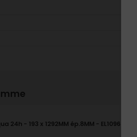
gamme
qua 24h - 193 x 1292MM ép.8MM - EL1096