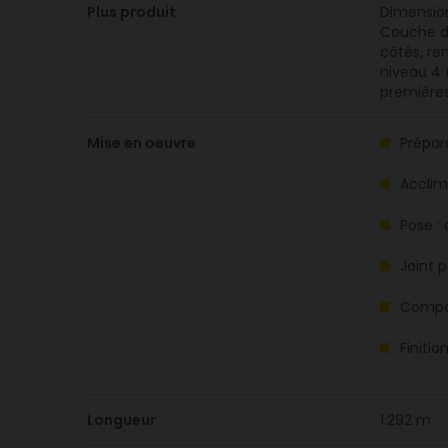
Plus produit
Dimension
Couche d’u
côtés, re
niveau 4 
premières
Mise en oeuvre
Prépara
Acclim
Pose :
Joint p
Compat
Finiti
Longueur
1.292 m