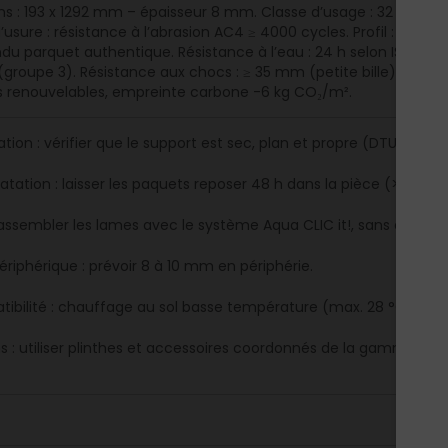
s : 193 x 1292 mm – épaisseur 8 mm. Classe d’usage : 32 (usag
sure : résistance à l’abrasion AC4 ≥ 4000 cycles. Profil : Aqua CL
ndu parquet authentique. Résistance à l’eau : 24 h selon ISO 476
(groupe 3). Résistance aux chocs : ≥ 35 mm (petite bille), ≥ 600 
 renouvelables, empreinte carbone -6 kg CO₂/m².
tion : vérifier que le support est sec, plan et propre (DTU 51.11).
atation : laisser les paquets reposer 48 h dans la pièce (>18 °C,
 assembler les lames avec le système Aqua CLIC it!, sans colle.
ériphérique : prévoir 8 à 10 mm en périphérie.
ibilité : chauffage au sol basse température (max. 28 °C).
ons : utiliser plinthes et accessoires coordonnés de la gamme EGG