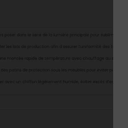
s poser dans le sens de la lumière principale pour sublimer l’effe
er les lots de production afin d’assurer l’uniformité des teintes.
 une montée rapide de température avec chauffage au sol pour pr
r des patins de protection sous les meubles pour éviter poinçon
er avec un chiffon légèrement humide, éviter excès d’eau et pro