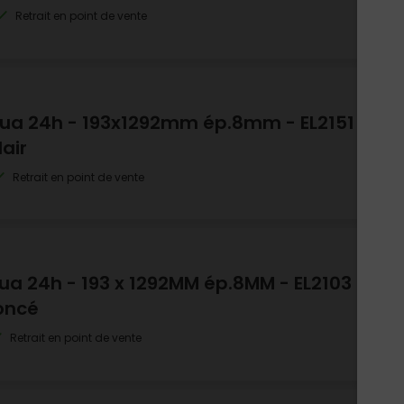
Retrait en point de vente
Aqua 24h - 193x1292mm ép.8mm - EL2151
air
Retrait en point de vente
qua 24h - 193 x 1292MM ép.8MM - EL2103
oncé
Retrait en point de vente