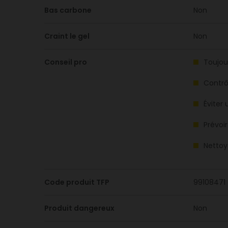
Bas carbone
Non
Craint le gel
Non
Conseil pro
Toujour
Contrôl
Éviter
Prévoi
Nettoy
Code produit TFP
99108471
Produit dangereux
Non