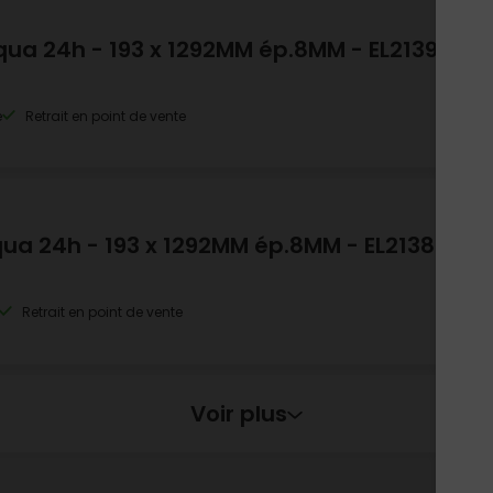
qua 24h - 193 x 1292MM ép.8MM - EL2139
e
Retrait en point de vente
qua 24h - 193 x 1292MM ép.8MM - EL2138
Retrait en point de vente
Voir plus
qua 24h - 193 x 1292MM ép.8MM - EL2034
c