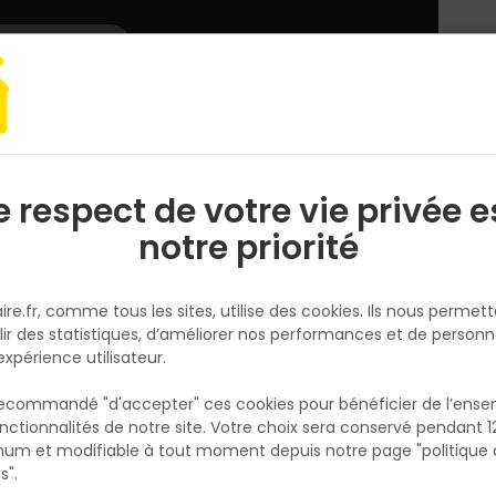
L'enseigne
Nous rejoindre
Services
DEMANDER
CATALOGUES
UN
DEVIS/PRIX
arquet, lambris
Stratifié NATURE SENS Aqua 24h - 193 x 1292MM ép.8MM -
e respect de votre vie privée e
S
l
notre priorité
EGGER
Stratifié NATURE SENS Aqua 24
ire.fr, comme tous les sites, utilise des cookies. Ils nous permet
193 x 1292MM ép.8MM - EL2192
lir des statistiques, d’améliorer nos performances et de personn
Chêne Turin foncé
expérience utilisateur.
Réf. 9007022592040
 recommandé "d'accepter" ces cookies pour bénéficier de l’ens
Le sol stratifié Nature Sense Aqua 24h EL219
nctionnalités de notre site. Votre choix sera conservé pendant 1
N
Chêne Turin foncé combine élégance nature
p
um et modifiable à tout moment depuis notre page "politique 
p
performance technique. Avec ses dimensio
s".