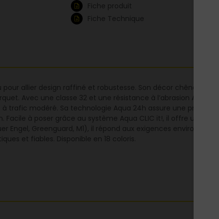
Fiche produit
Fiche Technique
our allier design raffiné et robustesse. Son décor chêne clair m
arquet. Avec une classe 32 et une résistance à l’abrasion AC4, il
 à trafic modéré. Sa technologie Aqua 24h assure une protection
Facile à poser grâce au système Aqua CLIC it!, il offre une stabi
Blauer Engel, Greenguard, M1), il répond aux exigences environneme
ques et fiables. Disponible en 18 coloris.