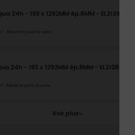
qua 24h - 193 x 1292MM ép.8MM - EL2139
e
Retrait en point de vente
qua 24h - 193 x 1292MM ép.8MM - EL2138
Retrait en point de vente
Voir plus
qua 24h - 193 x 1292MM ép.8MM - EL2034
c