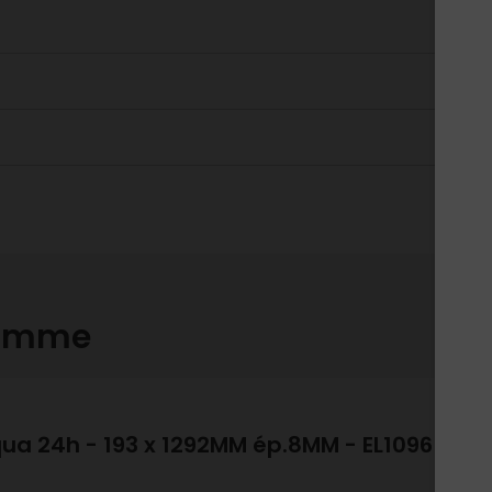
gamme
qua 24h - 193 x 1292MM ép.8MM - EL1096