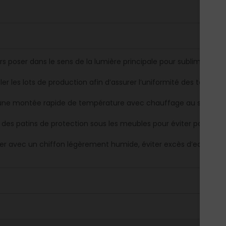
s poser dans le sens de la lumière principale pour sublimer l’effe
er les lots de production afin d’assurer l’uniformité des teintes.
 une montée rapide de température avec chauffage au sol pour pr
r des patins de protection sous les meubles pour éviter poinçon
er avec un chiffon légèrement humide, éviter excès d’eau et pro