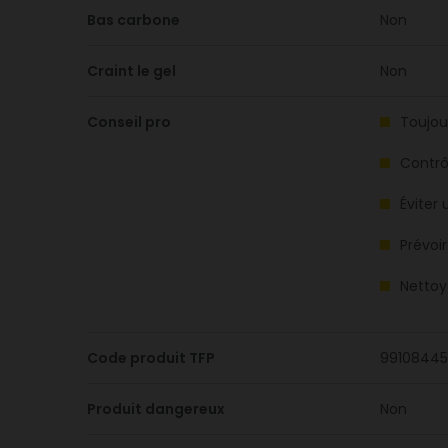
Bas carbone
Non
Craint le gel
Non
Conseil pro
Toujour
Contrôl
Éviter
Prévoi
Nettoy
Code produit TFP
99108445
Produit dangereux
Non