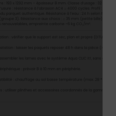
s : 193 x 1292 mm – épaisseur 8 mm. Classe d’usage : 32 (usag
sure : résistance à l’abrasion AC4 ≥ 4000 cycles. Profil : Aqua CL
ndu parquet authentique. Résistance à l’eau : 24 h selon ISO 476
(groupe 3). Résistance aux chocs : ≥ 35 mm (petite bille), ≥ 600 
 renouvelables, empreinte carbone -6 kg CO₂/m².
tion : vérifier que le support est sec, plan et propre (DTU 51.11).
atation : laisser les paquets reposer 48 h dans la pièce (>18 °C,
 assembler les lames avec le système Aqua CLIC it!, sans colle.
ériphérique : prévoir 8 à 10 mm en périphérie.
ibilité : chauffage au sol basse température (max. 28 °C).
ons : utiliser plinthes et accessoires coordonnés de la gamme EGG