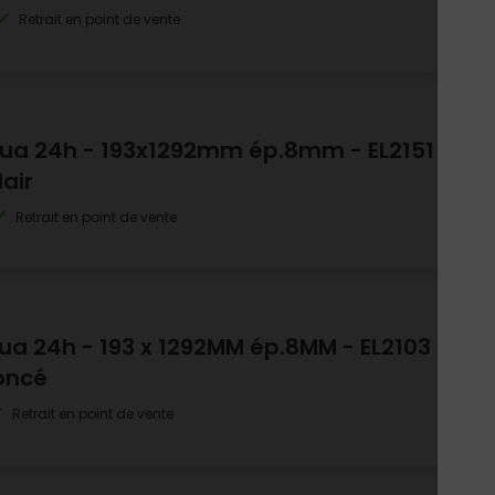
Retrait en point de vente
Aqua 24h - 193x1292mm ép.8mm - EL2151
air
Retrait en point de vente
qua 24h - 193 x 1292MM ép.8MM - EL2103
oncé
Retrait en point de vente