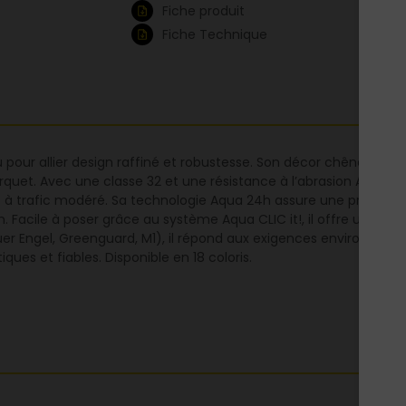
Fiche produit
Fiche Technique
our allier design raffiné et robustesse. Son décor chêne clair m
arquet. Avec une classe 32 et une résistance à l’abrasion AC4, il
 à trafic modéré. Sa technologie Aqua 24h assure une protection
Facile à poser grâce au système Aqua CLIC it!, il offre une stabi
Blauer Engel, Greenguard, M1), il répond aux exigences environneme
ques et fiables. Disponible en 18 coloris.