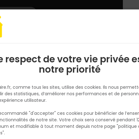
L'enseigne
Nous rejoindre
Services
DEMANDER
CATALOGUES
UN
DEVIS/PRIX
arquet, lambris
Stratifié NATURE SENS Aqua 24h - 193 x 1292MM ép.8MM -
e respect de votre vie privée e
S
l
notre priorité
EGGER
Stratifié NATURE SENS Aqua 24
ire.fr, comme tous les sites, utilise des cookies. Ils nous permet
193 x 1292MM ép.8MM - EL2065
lir des statistiques, d’améliorer nos performances et de personn
Chêne Soria gris
expérience utilisateur.
Réf. 9007022593610
 recommandé "d'accepter" ces cookies pour bénéficier de l’ens
Le sol stratifié Nature Sense Aqua 24h EL206
nctionnalités de notre site. Votre choix sera conservé pendant 1
N
Chêne Soria gris combine élégance naturell
p
um et modifiable à tout moment depuis notre page "politique 
p
performance technique. Avec ses dimensio
s".