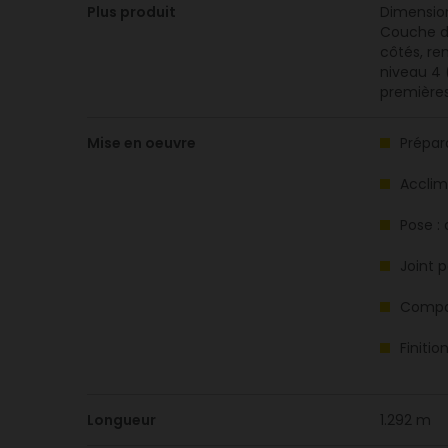
Plus produit
Dimension
Couche d’u
côtés, re
niveau 4 
premières
Mise en oeuvre
Prépara
Acclim
Pose :
Joint p
Compat
Finiti
Longueur
1.292 m