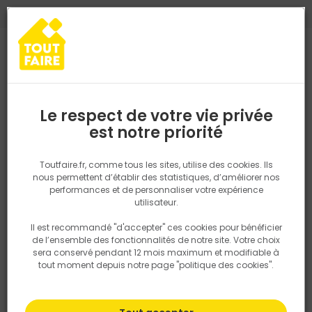
0
0
TROUVEZ VOTRE MAGASIN TOUT FAIRE
Choisir mon magasin
Saisissez votre région pour les informations de stock et de
livraison. Votre emplacement ne sera pas partagé.
Le respect de votre vie privée
Retrouvez les délais et options de
est notre priorité
livraison ainsi que les disponibiltiés en
Titre centré sur une ou deux lignes
magasin
P. ex. Ile de france
Toutfaire.fr, comme tous les sites, utilise des cookies. Ils
nous permettent d’établir des statistiques, d’améliorer nos
Vous avez un projet de construction ou de rénovation et vous
performances et de personnaliser votre expérience
souhaitez être accompagné par l’un de nos Experts ? Merci de
Rechercher
compléter le formulaire ci-dessous. Votre demande sera
utilisateur.
transmise à votre point de vente qui vous contactera pour étudier
votre projet.
Il est recommandé "d'accepter" ces cookies pour bénéficier
Nous utilisons des cookies pour fournir ce service. En
de l’ensemble des fonctionnalités de notre site. Votre choix
savoir plus sur la façon dont nous utilisons les cookies
sera conservé pendant 12 mois maximum et modifiable à
dans notre politique.
tout moment depuis notre page "politique des cookies".
Titre centré sur une ou deux